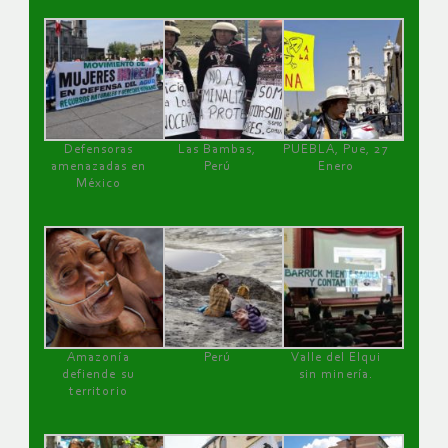
Defensoras
Las Bambas,
PUEBLA, Pue, 27
amenazadas en
Perú
Enero
México
Amazonía
Perú
Valle del Elqui
defiende su
sin minería.
territorio