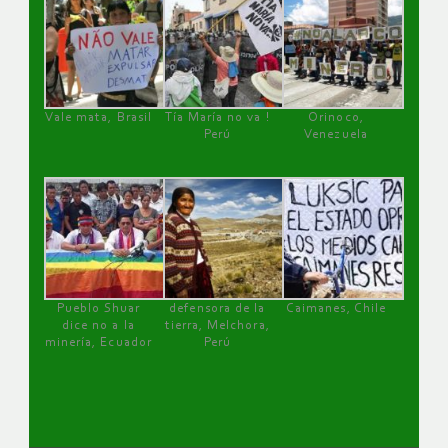
Vale mata, Brasil
Tía María no va !
Orinoco,
Perú
Venezuela
Pueblo Shuar
defensora de la
Caimanes, Chile
dice no a la
tierra, Melchora,
minería, Ecuador
Perú