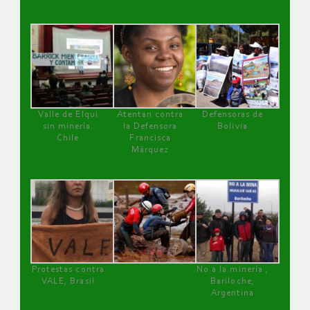
Valle de Elqui
Atentan contra
Defensoras de
sin minería.
la Defensora
Bolivia
Chile
Francisca
Márquez
Protestas contra
No a la minería ,
VALE, Brasil
Bariloche,
Argentina