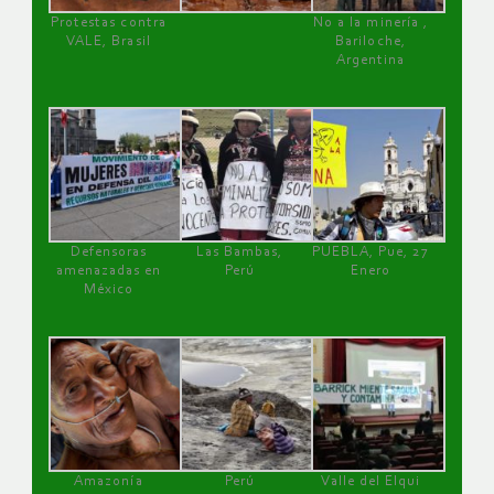
Protestas contra
No a la minería ,
VALE, Brasil
Bariloche,
Argentina
Defensoras
Las Bambas,
PUEBLA, Pue, 27
amenazadas en
Perú
Enero
México
Amazonía
Perú
Valle del Elqui