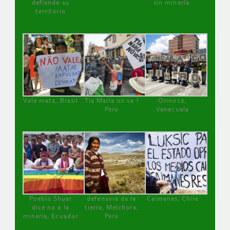
defiende su
sin minería.
territorio
Vale mata, Brasil
Tía María no va !
Orinoco,
Perú
Venezuela
Pueblo Shuar
defensora de la
Caimanes, Chile
dice no a la
tierra, Melchora,
minería, Ecuador
Perú