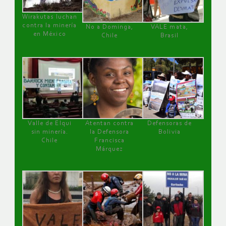
Wirakutas luchan
contra la minería
No a Dominga,
VALE mata,
en México
Chile
Brasil
Valle de Elqui
Atentan contra
Defensoras de
sin minería.
la Defensora
Bolivia
Chile
Francisca
Márquez