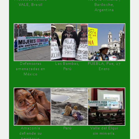
VALE, Brasil
Bariloche,
Argentina
Defensoras
Las Bambas,
PUEBLA, Pue, 27
amenazadas en
Perú
Enero
México
Amazonía
Perú
Valle del Elqui
defiende su
sin minería.
territorio