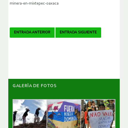
minera-en-mixtepec-oaxaca
Navegador
ENTRADA ANTERIOR
ENTRADA SIGUIENTE
de
artículos
GALERÌA DE FOTOS