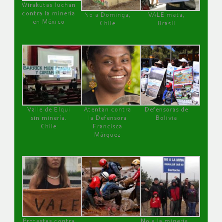
Wirakutas luchan
contra la minería
No a Dominga,
VALE mata,
en México
Chile
Brasil
Valle de Elqui
Atentan contra
Defensoras de
sin minería.
la Defensora
Bolivia
Chile
Francisca
Márquez
Protestas contra
No a la minería ,