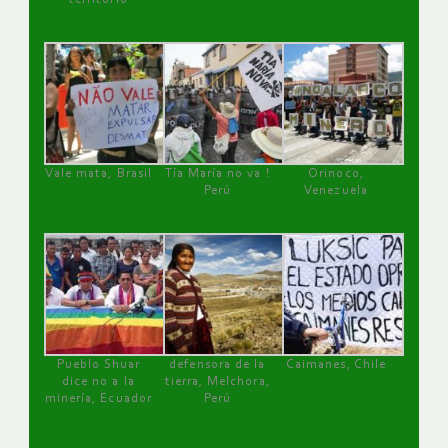
Vale mata, Brasil
Tía María no va !
Orinoco,
Perú
Venezuela
Pueblo Shuar
defensora de la
Caimanes, Chile
dice no a la
tierra, Melchora,
minería, Ecuador
Perú