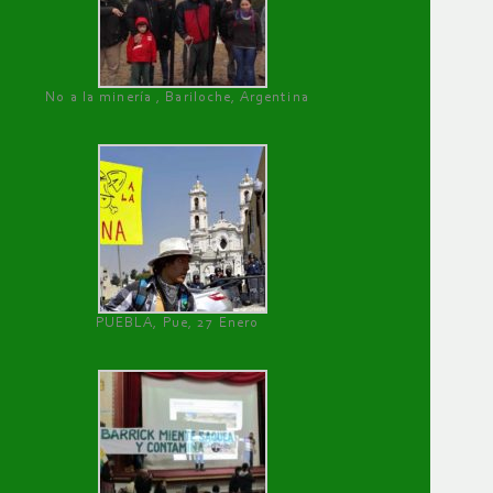
No a la minería , Bariloche, Argentina
PUEBLA, Pue, 27 Enero