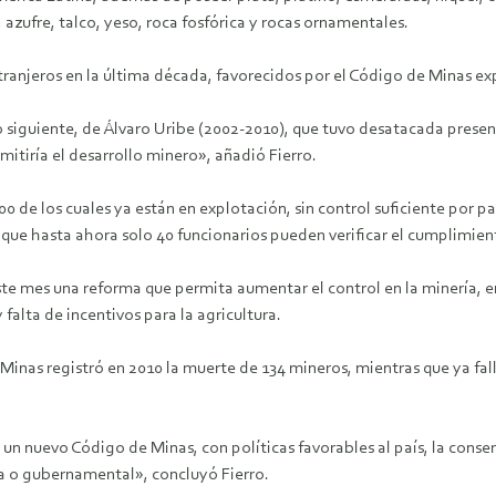
a, azufre, talco, yeso, roca fosfórica y rocas ornamentales.
extranjeros en la última década, favorecidos por el Código de Minas 
iguiente, de Álvaro Uribe (2002-2010), que tuvo desatacada presenc
mitiría el desarrollo minero», añadió Fierro.
 de los cuales ya están en explotación, sin control suficiente por pa
 que hasta ahora solo 40 funcionarios pueden verificar el cumplimiento
e mes una reforma que permita aumentar el control en la minería, en e
alta de incentivos para la agricultura.
nas registró en 2010 la muerte de 134 mineros, mientras que ya fall
un nuevo Código de Minas, con políticas favorables al país, la conse
va o gubernamental», concluyó Fierro.