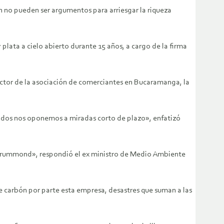
ón no pueden ser argumentos para arriesgar la riqueza
lata a cielo abierto durante 15 años, a cargo de la firma
rector de la asociación de comerciantes en Bucaramanga, la
Todos nos oponemos a miradas corto de plazo», enfatizó
 Drummond», respondió el ex ministro de Medio Ambiente
e carbón por parte esta empresa, desastres que suman a las