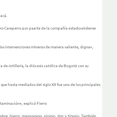
yacá.
erro Careperro por paarte de la compañía estadounidense
las intervenciones mineras de manera valiente, digna»,
 de Artillería, la diócesis católica de Bogotá con su
que hasta mediados del siglo XX fue uno de los principales
taminación», explicó Fierro
cobre, hierro, manganeso, plomo, zinc y titanio. También