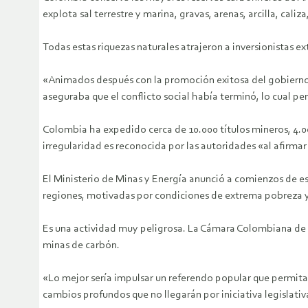
explota sal terrestre y marina, gravas, arenas, arcilla, caliz
Todas estas riquezas naturales atrajeron a inversionistas 
«Animados después con la promoción exitosa del gobierno s
aseguraba que el conflicto social había terminó, lo cual per
Colombia ha expedido cerca de 10.000 títulos mineros, 4.000
irregularidad es reconocida por las autoridades «al afirmar
El Ministerio de Minas y Energía anunció a comienzos de est
regiones, motivadas por condiciones de extrema pobreza y f
Es una actividad muy peligrosa. La Cámara Colombiana de Mi
minas de carbón.
«Lo mejor sería impulsar un referendo popular que permita 
cambios profundos que no llegarán por iniciativa legislati