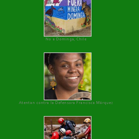
No a Dominga, Chile
Atentan contra la Defensora Francisca Márquez