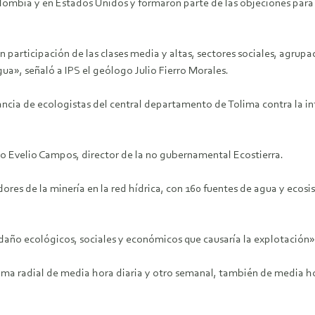
mbia y en Estados Unidos y formaron parte de las objeciones para q
rticipación de las clases media y altas, sectores sociales, agrupac
ua», señaló a IPS el geólogo Julio Fierro Morales.
ancia de ecologistas del central departamento de Tolima contra la i
o Evelio Campos, director de la no gubernamental Ecostierra.
dores de la minería en la red hídrica, con 160 fuentes de agua y eco
l daño ecológicos, sociales y económicos que causaría la explotación
ma radial de media hora diaria y otro semanal, también de media hora