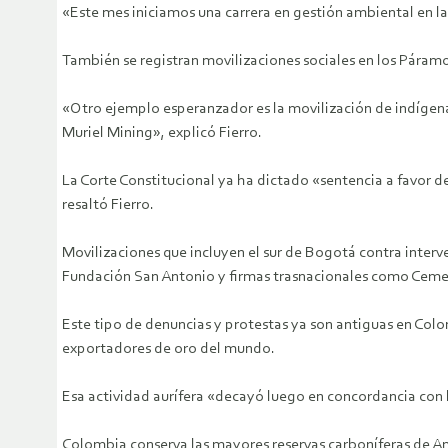
«Este mes iniciamos una carrera en gestión ambiental en l
También se registran movilizaciones sociales en los Páram
«Otro ejemplo esperanzador es la movilización de indígen
Muriel Mining», explicó Fierro.
La Corte Constitucional ya ha dictado «sentencia a favor d
resaltó Fierro.
Movilizaciones que incluyen el sur de Bogotá contra interve
Fundación San Antonio y firmas trasnacionales como Cemex
Este tipo de denuncias y protestas ya son antiguas en Col
exportadores de oro del mundo.
Esa actividad aurífera «decayó luego en concordancia con 
Colombia conserva las mayores reservas carboníferas de Am