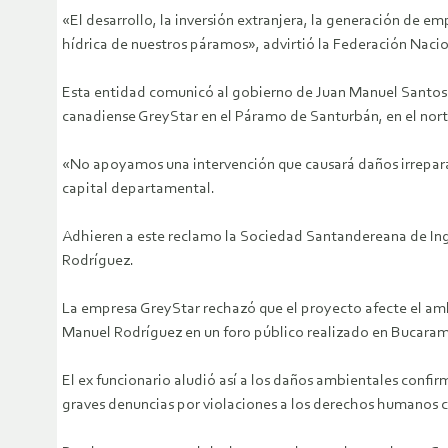
«El desarrollo, la inversión extranjera, la generación de 
hídrica de nuestros páramos», advirtió la Federación Naci
Esta entidad comunicó al gobierno de Juan Manuel Santos su
canadiense GreyStar en el Páramo de Santurbán, en el no
«No apoyamos una intervención que causará daños irreparabl
capital departamental.
Adhieren a este reclamo la Sociedad Santandereana de Ing
Rodríguez.
La empresa GreyStar rechazó que el proyecto afecte el a
Manuel Rodríguez en un foro público realizado en Bucara
El ex funcionario aludió así a los daños ambientales conf
graves denuncias por violaciones a los derechos humanos co