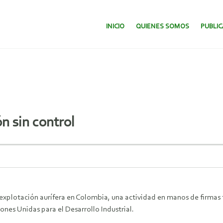
SALTAR AL CONTENIDO.
INICIO
QUIENES SOMOS
PUBLI
n sin control
 explotación aurífera en Colombia, una actividad en manos de firmas 
nes Unidas para el Desarrollo Industrial.