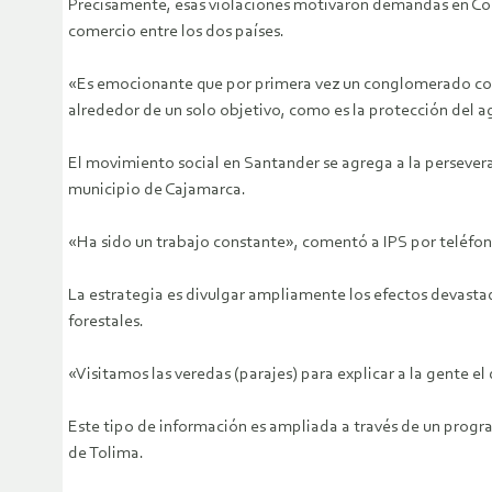
Precisamente, esas violaciones motivaron demandas en Colo
comercio entre los dos países.
«Es emocionante que por primera vez un conglomerado con pa
alrededor de un solo objetivo, como es la protección del ag
El movimiento social en Santander se agrega a la persever
municipio de Cajamarca.
«Ha sido un trabajo constante», comentó a IPS por teléfon
La estrategia es divulgar ampliamente los efectos devasta
forestales.
«Visitamos las veredas (parajes) para explicar a la gente e
Este tipo de información es ampliada a través de un progra
de Tolima.