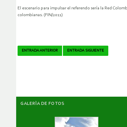
El escenario para impulsar el referendo sería la Red Colom
colombianas. (FIN/2011)
Navegador
ENTRADA ANTERIOR
ENTRADA SIGUIENTE
de
artículos
GALERÌA DE FOTOS