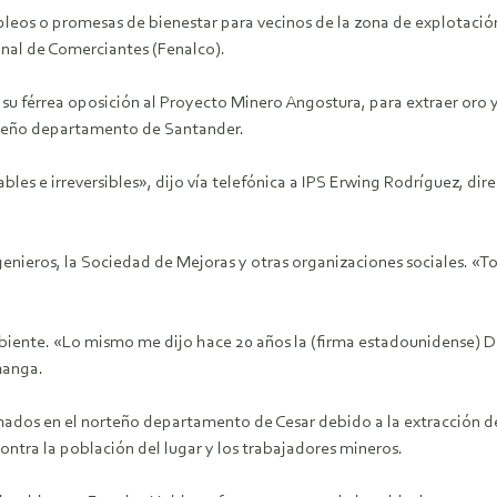
empleos o promesas de bienestar para vecinos de la zona de explotaci
onal de Comerciantes (Fenalco).
 férrea oposición al Proyecto Minero Angostura, para extraer oro y p
rteño departamento de Santander.
es e irreversibles», dijo vía telefónica a IPS Erwing Rodríguez, di
enieros, la Sociedad de Mejoras y otras organizaciones sociales. «
mbiente. «Lo mismo me dijo hace 20 años la (firma estadounidense)
manga.
irmados en el norteño departamento de Cesar debido a la extracción d
ntra la población del lugar y los trabajadores mineros.