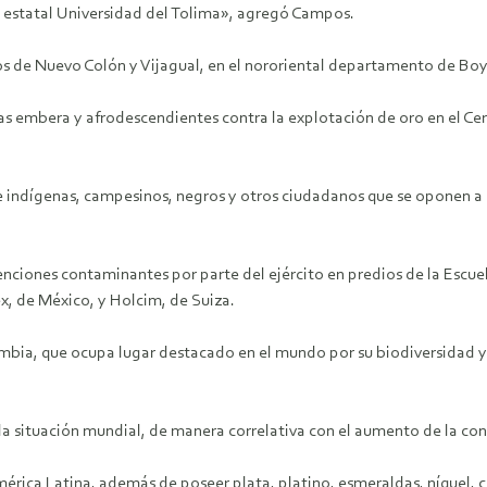
a estatal Universidad del Tolima», agregó Campos.
os de Nuevo Colón y Vijagual, en el nororiental departamento de Bo
as embera y afrodescendientes contra la explotación de oro en el C
e indígenas, campesinos, negros y otros ciudadanos que se oponen a 
nciones contaminantes por parte del ejército en predios de la Escuela
, de México, y Holcim, de Suiza.
ombia, que ocupa lugar destacado en el mundo por su biodiversidad y 
la situación mundial, de manera correlativa con el aumento de la con
érica Latina, además de poseer plata, platino, esmeraldas, níquel, 