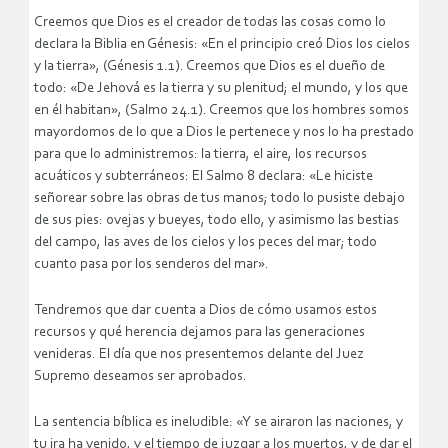
Creemos que Dios es el creador de todas las cosas como lo
declara la Biblia en Génesis: «En el principio creó Dios los cielos
y la tierra», (Génesis 1.1). Creemos que Dios es el dueño de
todo: «De Jehová es la tierra y su plenitud; el mundo, y los que
en él habitan», (Salmo 24.1). Creemos que los hombres somos
mayordomos de lo que a Dios le pertenece y nos lo ha prestado
para que lo administremos: la tierra, el aire, los recursos
acuáticos y subterráneos: El Salmo 8 declara: «Le hiciste
señorear sobre las obras de tus manos; todo lo pusiste debajo
de sus pies: ovejas y bueyes, todo ello, y asimismo las bestias
del campo, las aves de los cielos y los peces del mar; todo
cuanto pasa por los senderos del mar».
Tendremos que dar cuenta a Dios de cómo usamos estos
recursos y qué herencia dejamos para las generaciones
venideras. El día que nos presentemos delante del Juez
Supremo deseamos ser aprobados.
La sentencia bíblica es ineludible: «Y se airaron las naciones, y
tu ira ha venido, y el tiempo de juzgar a los muertos, y de dar el