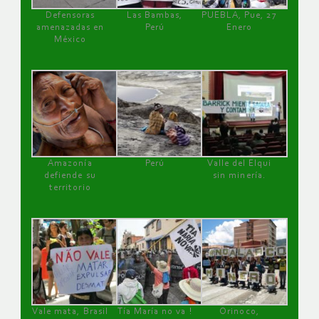
Defensoras
Las Bambas,
PUEBLA, Pue, 27
amenazadas en
Perú
Enero
México
Amazonía
Perú
Valle del Elqui
defiende su
sin minería.
territorio
Vale mata, Brasil
Tía María no va !
Orinoco,