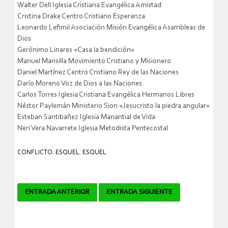
Walter Dell Iglesia Cristiana Evangélica Amistad
Cristina Drake Centro Cristiano Esperanza
Leonardo Lefimil Asociación Misión Evangélica Asambleas de
Dios
Gerónimo Linares «Casa la bendición»
Manuel Mansilla Movimiento Cristiano y Misionero
Daniel Martínez Centro Cristiano Rey de las Naciones
Darío Moreno Voz de Dios a las Naciones
Carlos Torres Iglesia Cristiana Evangélica Hermanos Libres
Néstor Paylemán Ministerio Sion «Jesucristo la piedra angular»
Esteban Santibañez Iglesia Manantial de Vida
Neri Vera Navarrete Iglesia Metodista Pentecostal
CONFLICTO: ESQUEL
,
ESQUEL
Navegador
ENTRADA ANTERIOR
ENTRADA SIGUIENTE
de