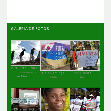
artículos
GALERÌA DE FOTOS
Wirakutas luchan
contra la minería
No a Dominga,
VALE mata,
en México
Chile
Brasil