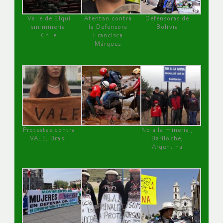
Valle de Elqui
Atentan contra
Defensoras de
sin minería.
la Defensora
Bolivia
Chile
Francisca
Márquez
Protestas contra
No a la minería ,
VALE, Brasil
Bariloche,
Argentina