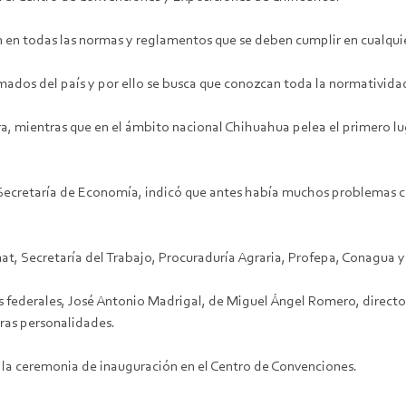
ón en todas las normas y reglamentos que se deben cumplir en cualqu
mados del país y por ello se busca que conozcan toda la normatividad
a, mientras que en el ámbito nacional Chihuahua pelea el primero l
a Secretaría de Economía, indicó que antes había muchos problemas c
at, Secretaría del Trabajo, Procuraduría Agraria, Profepa, Conagua 
s federales, José Antonio Madrigal, de Miguel Ángel Romero, directo
ras personalidades.
on la ceremonia de inauguración en el Centro de Convenciones.