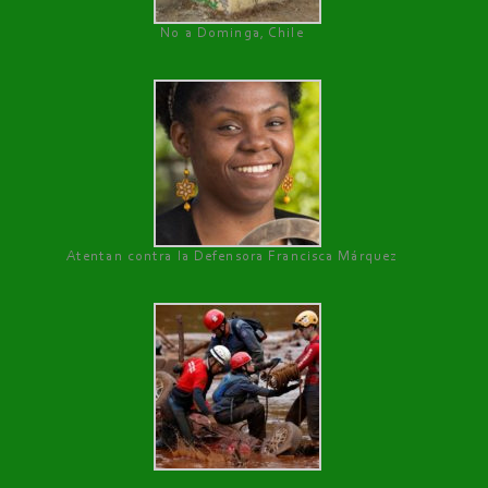
No a Dominga, Chile
Atentan contra la Defensora Francisca Márquez