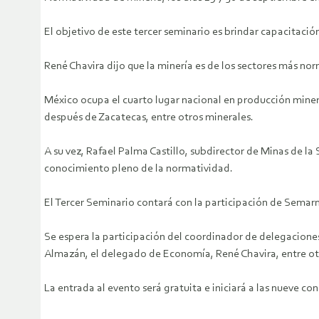
El objetivo de este tercer seminario es brindar capacitaci
René Chavira dijo que la minería es de los sectores más nor
México ocupa el cuarto lugar nacional en producción miner
después de Zacatecas, entre otros minerales.
A su vez, Rafael Palma Castillo, subdirector de Minas de l
conocimiento pleno de la normatividad.
El Tercer Seminario contará con la participación de Semarn
Se espera la participación del coordinador de delegacione
Almazán, el delegado de Economía, René Chavira, entre ot
La entrada al evento será gratuita e iniciará a las nueve c