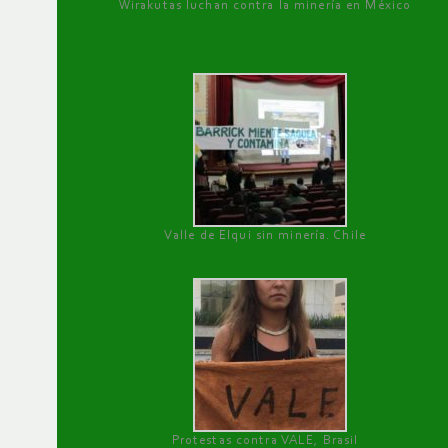
Wirakutas luchan contra la minería en México
Valle de Elqui sin minería. Chile
Protestas contra VALE, Brasil