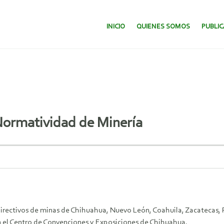
SALTAR AL CONTENIDO.
INICIO
QUIENES SOMOS
PUBLI
Normatividad de Minería
 directivos de minas de Chihuahua, Nuevo León, Coahuila, Zacatecas, 
n el Centro de Convenciones y Exposiciones de Chihuahua.