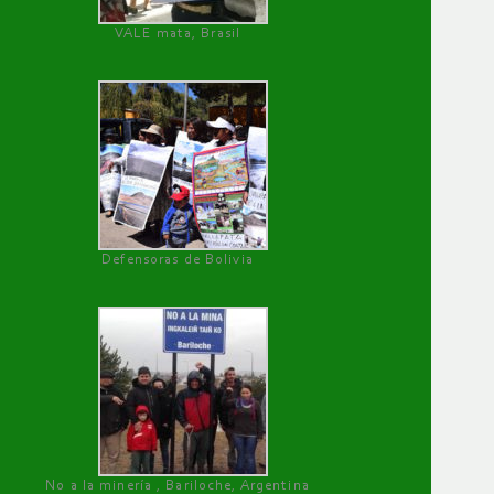
VALE mata, Brasil
Defensoras de Bolivia
No a la minería , Bariloche, Argentina