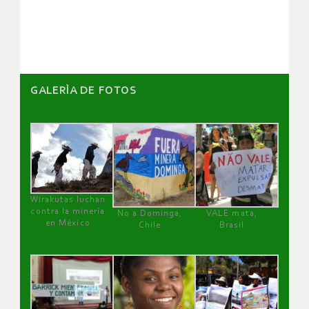
artículos
GALERÌA DE FOTOS
Wirakutas luchan
contra la minería
No a Dominga,
VALE mata,
en México
Chile
Brasil