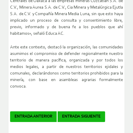
Centrales de Oaxaca a las empresas mineras Cuzcatlán S.A. de
C.V., Minera Aurea S.A. de C.V., Cia Minera y Metalúrgica Ejutla
S.A. de C.V. y Compañía Minera Media Luna, sin que esto haya
implicado un proceso de consulta y consentimiento libre,
previo, informado y de buena fe a los pueblos que ahí
habitamos», señaló Educa AC.
Ante este contexto, destacó la organización, las comunidades
asumimos el compromiso de defender regionalmente nuestro
territorio de manera pacífica, organizada y por todos los
medios legales, a partir de nuestros territorios ejidales y
comunales, declarándonos como territorios prohibidos para la
minería, con base en asambleas agrarias formalmente
convoca.
Navegador
ENTRADA ANTERIOR
ENTRADA SIGUIENTE
de