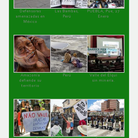
Defensoras
Las Bambas,
PUEBLA, Pue, 27
amenazadas en
Perú
Enero
México
Amazonía
Perú
Valle del Elqui
defiende su
sin minería.
territorio