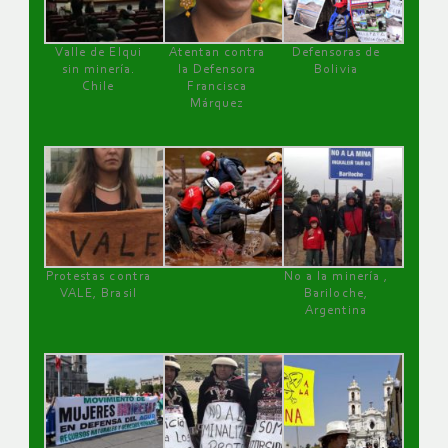
Valle de Elqui
Atentan contra
Defensoras de
sin minería.
la Defensora
Bolivia
Chile
Francisca
Márquez
Protestas contra
No a la minería ,
VALE, Brasil
Bariloche,
Argentina