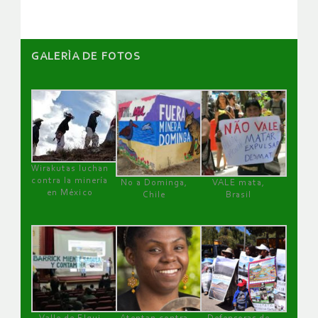
GALERÌA DE FOTOS
Wirakutas luchan
contra la minería
No a Dominga,
VALE mata,
en México
Chile
Brasil