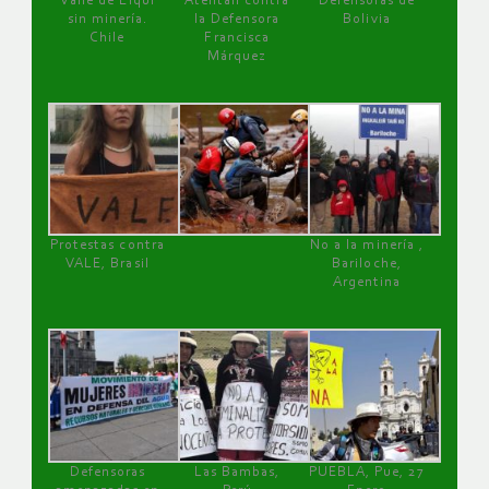
Valle de Elqui
Atentan contra
Defensoras de
sin minería.
la Defensora
Bolivia
Chile
Francisca
Márquez
Protestas contra
No a la minería ,
VALE, Brasil
Bariloche,
Argentina
Defensoras
Las Bambas,
PUEBLA, Pue, 27