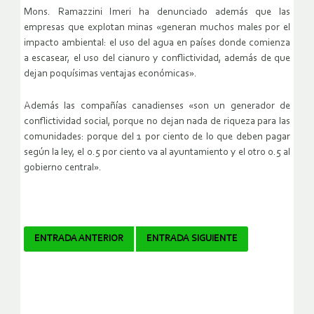
Mons. Ramazzini Imeri ha denunciado además que las
empresas que explotan minas «generan muchos males por el
impacto ambiental: el uso del agua en países donde comienza
a escasear, el uso del cianuro y conflictividad, además de que
dejan poquísimas ventajas económicas».
Además las compañías canadienses «son un generador de
conflictividad social, porque no dejan nada de riqueza para las
comunidades: porque del 1 por ciento de lo que deben pagar
según la ley, el 0.5 por ciento va al ayuntamiento y el otro 0.5 al
gobierno central».
Navegador
ENTRADA ANTERIOR
ENTRADA SIGUIENTE
de
artículos