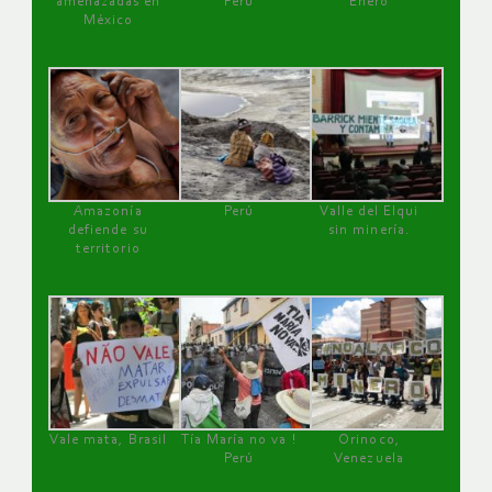
amenazadas en
Perú
Enero
México
Amazonía
Perú
Valle del Elqui
defiende su
sin minería.
territorio
Vale mata, Brasil
Tía María no va !
Orinoco,
Perú
Venezuela