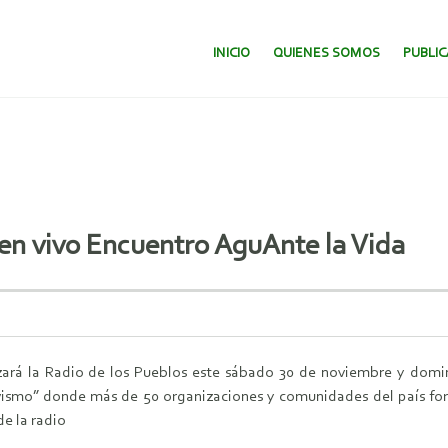
SALTAR AL CONTENIDO.
INICIO
QUIENES SOMOS
PUBLI
 en vivo Encuentro AguAnte la Vida
izará la Radio de los Pueblos este sábado 30 de noviembre y domi
vismo” donde más de 50 organizaciones y comunidades del país fort
de la radio