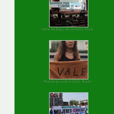
Valle de Elqui sin minería. Chile
Protestas contra VALE, Brasil