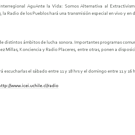
Interregional AguAnte la Vida: Somos Alternativa al Extractivis
 la Radio de los Pueblos hará una transmisión especial en vivo y en 
as de distintos ámbitos de lucha sonora. Importantes programas comun
z Millas, Konciencia y Radio Placeres, entre otras, ponen a disposic
 escucharlas el sábado entre 11 y 18 hrs y el domingo entre 11 y 16 h
http://www.icei.uchile.cl/radio