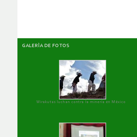
de
artículos
GALERÌA DE FOTOS
Wirakutas luchan contra la minería en México