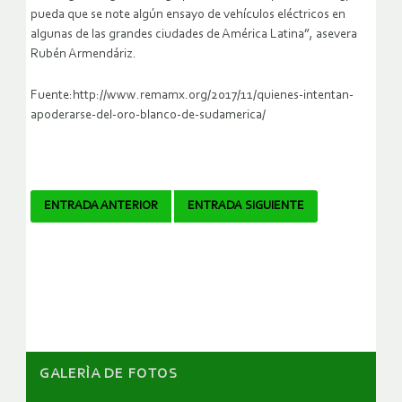
pueda que se note algún ensayo de vehículos eléctricos en
algunas de las grandes ciudades de América Latina”, asevera
Rubén Armendáriz.
Fuente:http://www.remamx.org/2017/11/quienes-intentan-
apoderarse-del-oro-blanco-de-sudamerica/
Navegador
ENTRADA ANTERIOR
ENTRADA SIGUIENTE
de
artículos
GALERÌA DE FOTOS