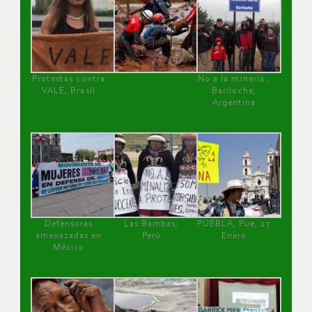
Protestas contra
No a la minería ,
VALE, Brasil
Bariloche,
Argentina
Defensoras
Las Bambas,
PUEBLA, Pue, 27
amenazadas en
Perú
Enero
México