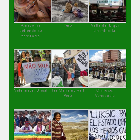
Amazonía
Perú
Valle del Elqui
defiende su
sin minería.
territorio
Vale mata, Brasil
Tía María no va !
Orinoco,
Perú
Venezuela