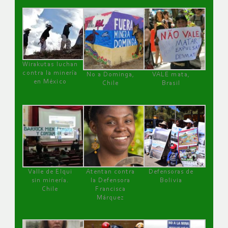
Wirakutas luchan
contra la minería
No a Dominga,
VALE mata,
en México
Chile
Brasil
Valle de Elqui
Atentan contra
Defensoras de
sin minería.
la Defensora
Bolivia
Chile
Francisca
Márquez