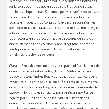
en manos de Carbocol y Minercol, que terminaron infiltradas
por la corrupción, fue que en 2004 se le trasladaron estas
funciones a Ingeominas. Sin embargo, este había sido pensado
como un instituto científico y no como recaudadora de
regalías e impuestos. La Contraloría explicó en sus informes
que, fruto de las dificultades en el cambio de sus funciones, la
Subdirección de Fiscalización de Ingeominas ha tenido seis
subdirectores en propiedad y nueve directores del servicio
minero en menos de siete años. Cabe preguntarse cómo se
puede poner en marcha una política consistente con
semejante rotación de personal.
«Para qué nos decimos mentiras, la capacidad fiscalizadora del
Ingeominas está desbordada», dijo a SEMANA su recién
llegado director, Andrés Ruiz Rodríguez, quien explica que la
estructura de la entidad no se adecuó al ritmo de crecimiento
en las solicitudes de títulos y, además, que su presupuesto de
94.000 millones no es suficiente para verificar reportes de
regalías por 1,6 billones de pesos. Ante sus limitaciones,
Ingeominas contrató auditorías externas para mejorar su
capacidad de control, pero por esta vía solo ha podido revisar