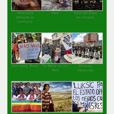
Amazonía
Perú
Valle del Elqui
defiende su
sin minería.
territorio
Vale mata, Brasil
Tía María no va !
Orinoco,
Perú
Venezuela