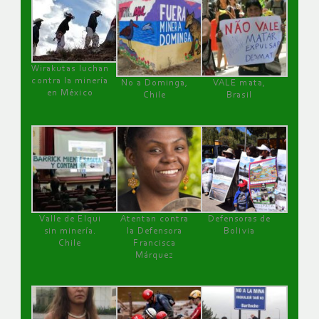
Wirakutas luchan
contra la minería
No a Dominga,
VALE mata,
en México
Chile
Brasil
Valle de Elqui
Atentan contra
Defensoras de
sin minería.
la Defensora
Bolivia
Chile
Francisca
Márquez