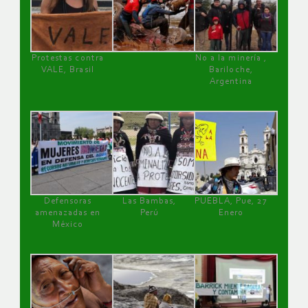
Protestas contra
No a la minería ,
VALE, Brasil
Bariloche,
Argentina
Defensoras
Las Bambas,
PUEBLA, Pue, 27
amenazadas en
Perú
Enero
México