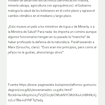
modelo de desarrollo extractivista (deforestación masiva,
minería salvaje, agricultura con agroquímicos): el Gobierno
malogra la salud de los bolivianos en el corto plazo y agrava el
cambio climático en el mediano y largo plazo.
¿Esto mueve un pelo a los ministros de Agua o de Minería, o a
la Ministra de Salud? Para nada: les importa un comino aunque
algunos funcionarios tengan en su pasado la “mancha” de
haber profesado la defensa de la naturaleza. Parafraseando a
Marx (Groucho, claro): “Esos eran mis principios, pero como al
jefazo no le gustan, ahora tengo otros”.
Fuente:https://www.paginasiete.bo/opinion/alfonso-gumucio-
dagron/2019/6/1/envenenados-219760.html?
fbclid=IwAR0jnIvJx3TV7ZOci7bCNfubNYCMJhX0AzhBhNLKj
nzLoTBwAdYNFTqYad4