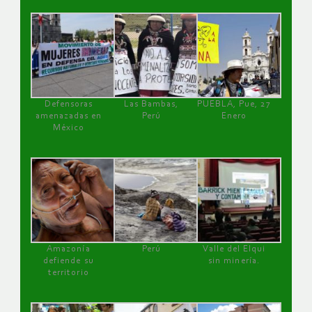
Defensoras
Las Bambas,
PUEBLA, Pue, 27
amenazadas en
Perú
Enero
México
Amazonía
Perú
Valle del Elqui
defiende su
sin minería.
territorio