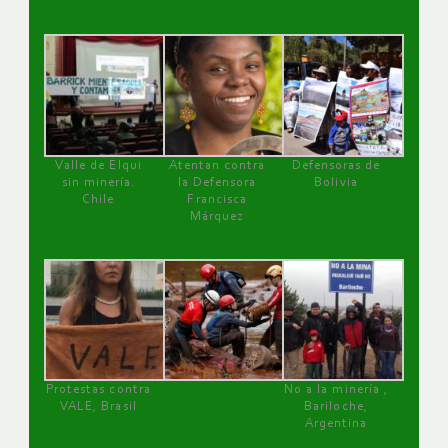
Valle de Elqui
Atentan contra
Defensoras de
sin minería.
la Defensora
Bolivia
Chile
Francisca
Márquez
Protestas contra
No a la minería ,
VALE, Brasil
Bariloche,
Argentina