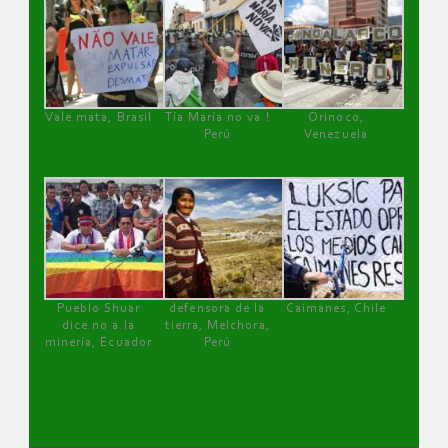
Vale mata, Brasil
Tía María no va !
Orinoco,
Perú
Venezuela
Pueblo Shuar
defensora de la
Caimanes, Chile
dice no a la
tierra, Melchora,
minería, Ecuador
Perú