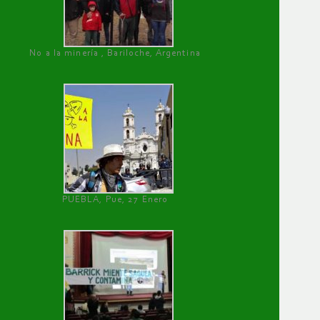
No a la minería , Bariloche, Argentina
PUEBLA, Pue, 27 Enero