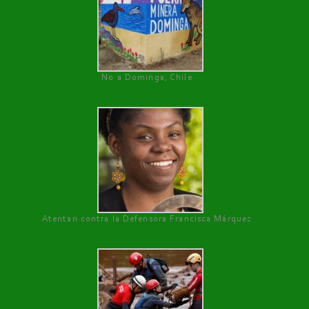
No a Dominga, Chile
Atentan contra la Defensora Francisca Márquez