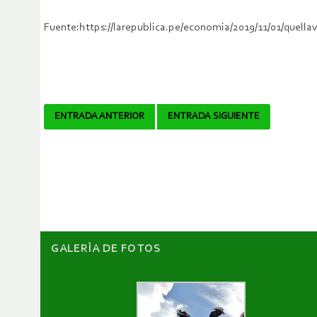
Fuente:https://larepublica.pe/economia/2019/11/01/quella
Navegador
ENTRADA ANTERIOR
ENTRADA SIGUIENTE
de
artículos
GALERÌA DE FOTOS