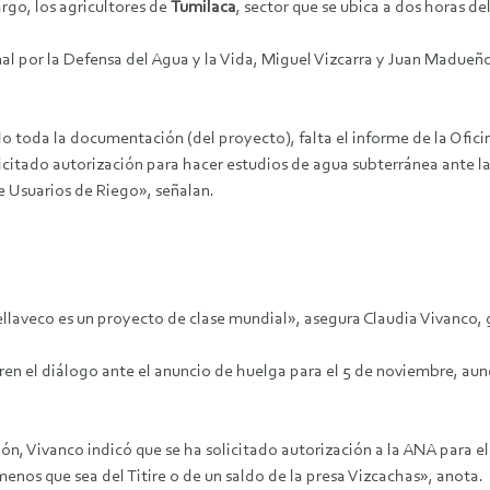
rgo, los agricultores de
Tumilaca
, sector que se ubica a dos horas d
nal por la Defensa del Agua y la Vida, Miguel Vizcarra y Juan Madueñ
 toda la documentación (del proyecto), falta el informe de la Oficin
citado autorización para hacer estudios de agua subterránea ante l
e Usuarios de Riego», señalan.
aveco es un proyecto de clase mundial», asegura Claudia Vivanco, 
en el diálogo ante el anuncio de huelga para el 5 de noviembre, aunq
n, Vivanco indicó que se ha solicitado autorización a la ANA para el
menos que sea del Titire o de un saldo de la presa Vizcachas», anota.