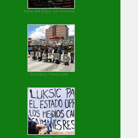
Valle del Elqui sin minería.
Orinoco, Venezuela
Caimanes, Chile