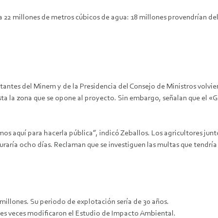
a 22 millones de metros cúbicos de agua: 18 millones provendrían del T
tantes del Minem y de la Presidencia del Consejo de Ministros volviero
a la zona que se opone al proyecto. Sin embargo, señalan que el «Go
os aquí para hacerla pública”, indicó Zeballos. Los agricultores junt
raría ocho días. Reclaman que se investiguen las multas que tendría 
illones. Su periodo de explotación sería de 30 años.
res veces modificaron el Estudio de Impacto Ambiental.