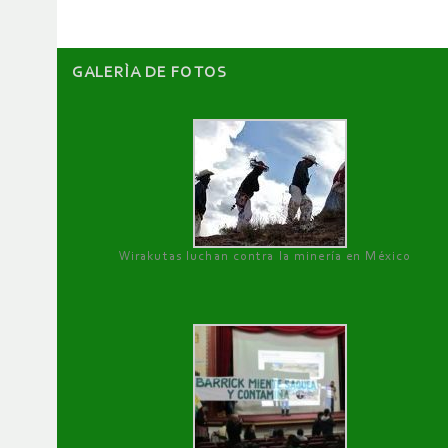
GALERÌA DE FOTOS
Wirakutas luchan contra la minería en México