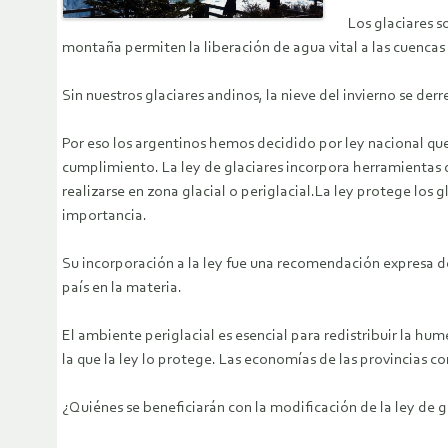
Los glaciares s
montaña permiten la liberación de agua vital a las cuencas
Sin nuestros glaciares andinos, la nieve del invierno se derr
Por eso los argentinos hemos decidido por ley nacional que 
cumplimiento. La ley de glaciares incorpora herramientas d
realizarse en zona glacial o periglacial.La ley protege los 
importancia.
Su incorporación a la ley fue una recomendación expresa de
país en la materia.
El ambiente periglacial es esencial para redistribuir la hum
la que la ley lo protege. Las economías de las provincias c
¿Quiénes se beneficiarán con la modificación de la ley de g