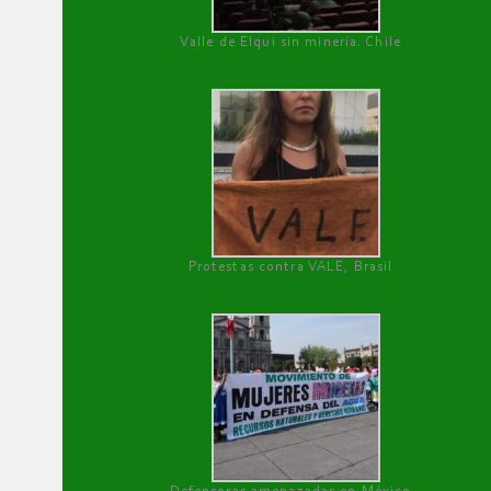
Valle de Elqui sin minería. Chile
Protestas contra VALE, Brasil