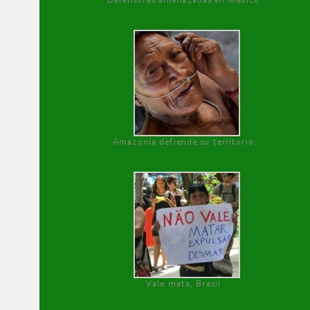
Defensoras amenazadas en México
Amazonía defiende su territorio
Vale mata, Brasil