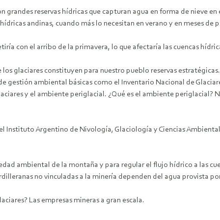
on grandes reservas hídricas que capturan agua en forma de nieve en el
 hídricas andinas, cuando más lo necesitan en verano y en meses de p
etiría con el arribo de la primavera, lo que afectaría las cuencas hídri
los glaciares constituyen para nuestro pueblo reservas estratégicas.
e gestión ambiental básicas como el Inventario Nacional de Glaciare
glaciares y el ambiente periglacial. ¿Qué es el ambiente periglacial? N
l Instituto Argentino de Nivología, Glaciología y Ciencias Ambienta
edad ambiental de la montaña y para regular el flujo hídrico a las cu
ordilleranas no vinculadas a la minería dependen del agua provista por
laciares? Las empresas mineras a gran escala.