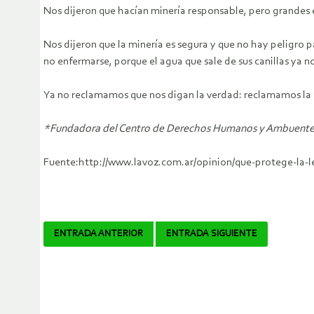
Nos dijeron que hacían minería responsable, pero grandes 
Nos dijeron que la minería es segura y que no hay peligro 
no enfermarse, porque el agua que sale de sus canillas ya n
Ya no reclamamos que nos digan la verdad: reclamamos la ap
*Fundadora del Centro de Derechos Humanos y Ambuente, 
Fuente:http://www.lavoz.com.ar/opinion/que-protege-la-l
Navegador
ENTRADA ANTERIOR
ENTRADA SIGUIENTE
de
artículos