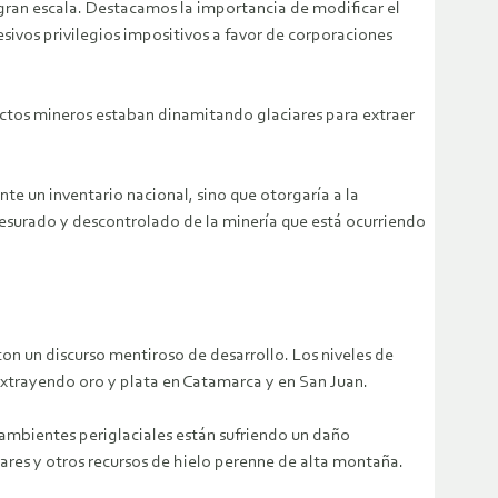
ran escala. Destacamos la importancia de modificar el
sivos privilegios impositivos a favor de corporaciones
ectos mineros estaban dinamitando glaciares para extraer
te un inventario nacional, sino que otorgaría a la
esurado y descontrolado de la minería que está ocurriendo
 con un discurso mentiroso de desarrollo. Los niveles de
xtrayendo oro y plata en Catamarca y en San Juan.
s ambientes periglaciales están sufriendo un daño
iares y otros recursos de hielo perenne de alta montaña.