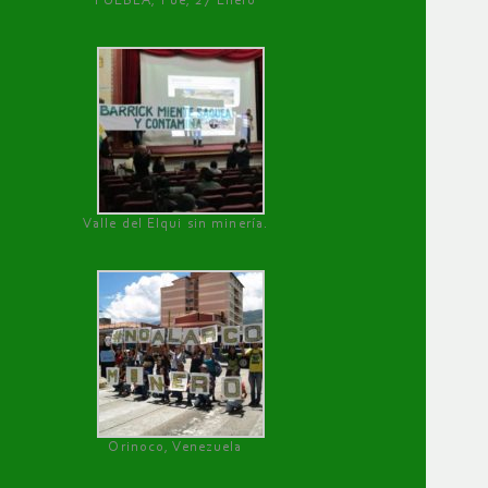
PUEBLA, Pue, 27 Enero
Valle del Elqui sin minería.
Orinoco, Venezuela