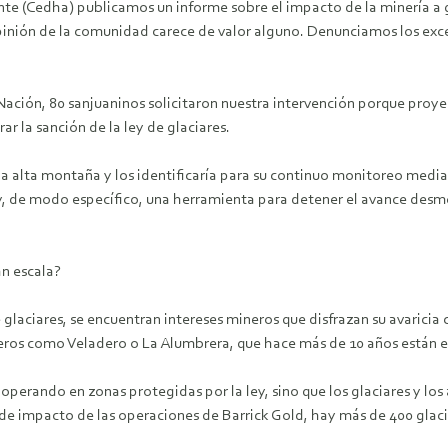
e (Cedha) publicamos un informe sobre el impacto de la minería a g
opinión de la comunidad carece de valor alguno. Denunciamos los exce
Nación, 80 sanjuaninos solicitaron nuestra intervención porque proy
r la sanción de la ley de glaciares.
 la alta montaña y los identificaría para su continuo monitoreo median
, de modo específico, una herramienta para detener el avance desm
an escala?
 glaciares, se encuentran intereses mineros que disfrazan su avaricia
eros como Veladero o La Alumbrera, que hace más de 10 años están e
operando en zonas protegidas por la ley, sino que los glaciares y lo
na de impacto de las operaciones de Barrick Gold, hay más de 400 glac