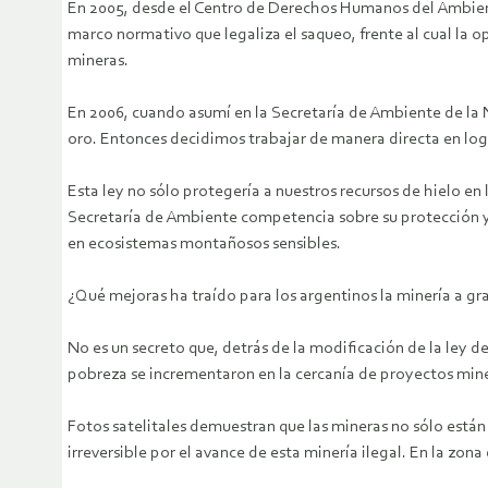
En 2005, desde el Centro de Derechos Humanos del Ambient
marco normativo que legaliza el saqueo, frente al cual la 
mineras.
En 2006, cuando asumí en la Secretaría de Ambiente de la 
oro. Entonces decidimos trabajar de manera directa en logra
Esta ley no sólo protegería a nuestros recursos de hielo en
Secretaría de Ambiente competencia sobre su protección y
en ecosistemas montañosos sensibles.
¿Qué mejoras ha traído para los argentinos la minería a gr
No es un secreto que, detrás de la modificación de la ley de
pobreza se incrementaron en la cercanía de proyectos min
Fotos satelitales demuestran que las mineras no sólo están 
irreversible por el avance de esta minería ilegal. En la zo