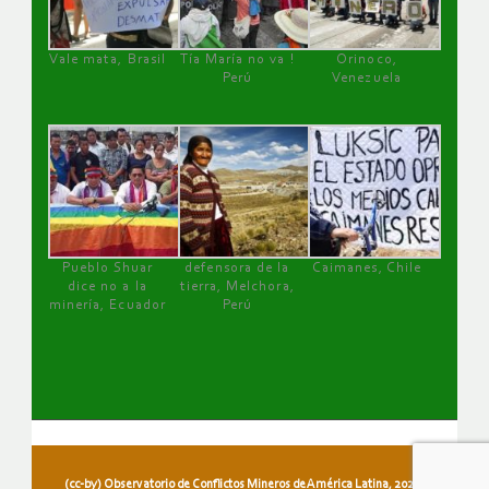
Vale mata, Brasil
Tía María no va !
Orinoco,
Perú
Venezuela
Pueblo Shuar
defensora de la
Caimanes, Chile
dice no a la
tierra, Melchora,
minería, Ecuador
Perú
(cc-by) Observatorio de Conflictos Mineros de América Latina, 2026