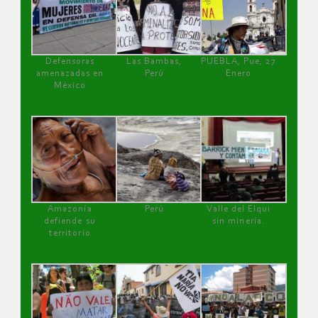
Defensoras
Las Bambas,
PUEBLA, Pue, 27
amenazadas en
Perú
Enero
México
Amazonía
Perú
Valle del Elqui
defiende su
sin minería.
territorio