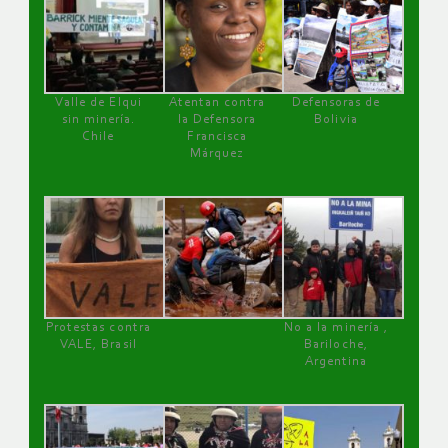
Valle de Elqui
Atentan contra
Defensoras de
sin minería.
la Defensora
Bolivia
Chile
Francisca
Márquez
Protestas contra
No a la minería ,
VALE, Brasil
Bariloche,
Argentina