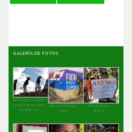
de
artículos
GALERÌA DE FOTOS
Wirakutas luchan
contra la minería
No a Dominga,
VALE mata,
en México
Chile
Brasil