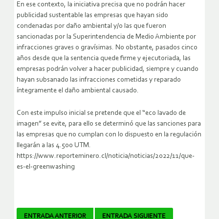
En ese contexto, la iniciativa precisa que no podrán hacer
publicidad sustentable las empresas que hayan sido
condenadas por daño ambiental y/o las que fueron
sancionadas por la Superintendencia de Medio Ambiente por
infracciones graves o gravísimas. No obstante, pasados cinco
años desde que la sentencia quede firme y ejecutoriada, las
empresas podrán volver a hacer publicidad, siempre y cuando
hayan subsanado las infracciones cometidas y reparado
íntegramente el daño ambiental causado.
Con este impulso inicial se pretende que el “eco lavado de
imagen” se evite, para ello se determinó que las sanciones para
las empresas que no cumplan con lo dispuesto en la regulación
llegarán a las 4.500 UTM.
https://www.reporteminero.cl/noticia/noticias/2022/11/que-
es-el-greenwashing
Navegador
ENTRADA ANTERIOR
ENTRADA SIGUIENTE