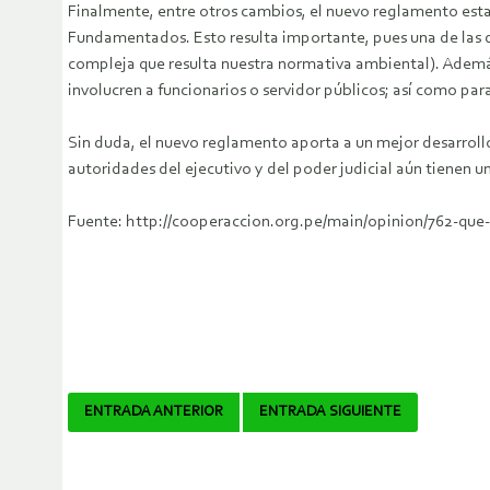
Finalmente, entre otros cambios, el nuevo reglamento esta
Fundamentados. Esto resulta importante, pues una de las di
compleja que resulta nuestra normativa ambiental). Además
involucren a funcionarios o servidor públicos; así como para
Sin duda, el nuevo reglamento aporta a un mejor desarrollo
autoridades del ejecutivo y del poder judicial aún tienen u
Fuente: http://cooperaccion.org.pe/main/opinion/762-qu
Navegador
ENTRADA ANTERIOR
ENTRADA SIGUIENTE
de