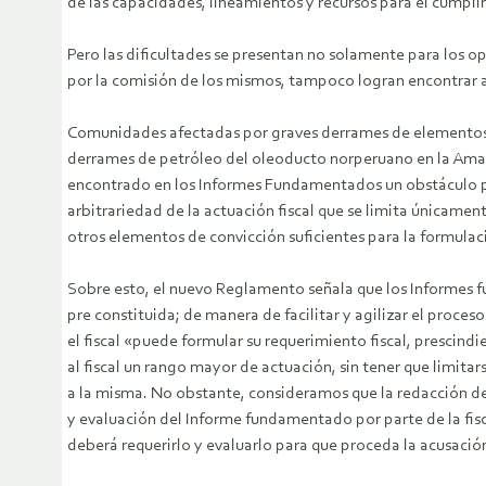
de las capacidades, lineamientos y recursos para el cumpli
Pero las dificultades se presentan no solamente para los o
por la comisión de los mismos, tampoco logran encontrar aú
Comunidades afectadas por graves derrames de elementos tó
derrames de petróleo del oleoducto norperuano en la Amazo
encontrado en los Informes Fundamentados un obstáculo par
arbitrariedad de la actuación fiscal que se limita únicame
otros elementos de convicción suficientes para la formulac
Sobre esto, el nuevo Reglamento señala que los Informes 
pre constituida; de manera de facilitar y agilizar el proce
el fiscal «puede formular su requerimiento fiscal, prescind
al fiscal un rango mayor de actuación, sin tener que limit
a la misma. No obstante, consideramos que la redacción de 
y evaluación del Informe fundamentado por parte de la fiscal
deberá requerirlo y evaluarlo para que proceda la acusació