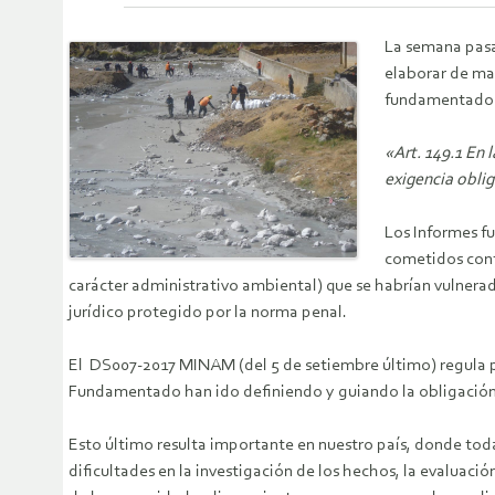
La semana pasa
elaborar de ma
fundamentados 
«Art. 149.1 En 
exigencia obli
Los Informes fu
cometidos contr
carácter administrativo ambiental) que se habrían vulnera
jurídico protegido por la norma penal.
El DS007-2017 MINAM (del 5 de setiembre último) regula po
Fundamentado han ido definiendo y guiando la obligación l
Esto último resulta importante en nuestro país, donde todav
dificultades en la investigación de los hechos, la evaluac