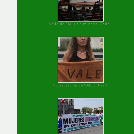
Valle de Elqui sin minería. Chile
Protestas contra VALE, Brasil