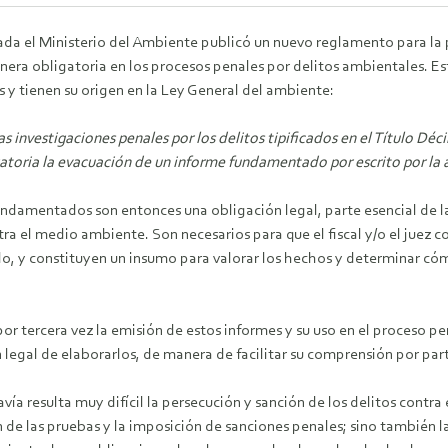
da el Ministerio del Ambiente publicó un nuevo reglamento para la 
nera obligatoria en los procesos penales por delitos ambientales. 
y tienen su origen en la Ley General del ambiente:
las investigaciones penales por los delitos tipificados en el Título D
gatoria la evacuación de un informe fundamentado por escrito por la
ndamentados son entonces una obligación legal, parte esencial de la 
a el medio ambiente. Son necesarios para que el fiscal y/o el juez 
do, y constituyen un insumo para valorar los hechos y determinar c
r tercera vez la emisión de estos informes y su uso en el proceso pe
egal de elaborarlos, de manera de facilitar su comprensión por parte
ía resulta muy difícil la persecución y sanción de los delitos contra 
ión de las pruebas y la imposición de sanciones penales; sino tambié