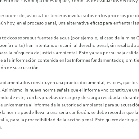
miento de sus obligaciones legales, como las de evaluar los hechos y
peradores de justicia. Los terceros involucrados en los procesos por 
n hoy, en el proceso penal, una alternativa eficaz para enfrentar l
xicos sobre sus fuentes de agua (por ejemplo, el caso de la mina Ca
nía norte) han intentando recurrir al derecho penal, sin resultado
a la búsqueda de justicia ambiental. Esto ya sea por su baja calida
nte a la información contenida en los Informes fundamentados, omitie
ión de su acusación.
fundamentados constituyen una prueba documental, esto es, que los i
so. Así mismo, la nueva norma señala que el Informe «no constituye un
iendo de este, con las pruebas de cargo y descargo recabadas durante 
arse únicamente al Informe de la autoridad ambiental para su acusaci
la norma puede llevar a una seria confusión: se debe recordar que la
ía, para la procedibilidad de la acción penal. Esto quiere decir que, 
n.