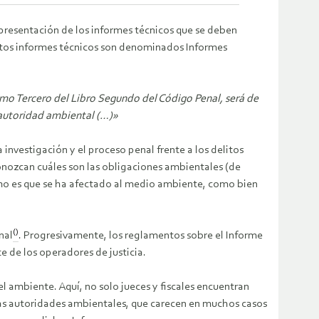
presentación de los informes técnicos que se deben
Estos informes técnicos son denominados Informes
écimo Tercero del Libro Segundo del Código Penal, será de
 autoridad ambiental (…)»
investigación y el proceso penal frente a los delitos
conozcan cuáles son las obligaciones ambientales (de
ómo es que se ha afectado al medio ambiente, como bien
()
nal
. Progresivamente, los reglamentos sobre el Informe
 de los operadores de justicia.
el ambiente. Aquí, no solo jueces y fiscales encuentran
n las autoridades ambientales, que carecen en muchos casos