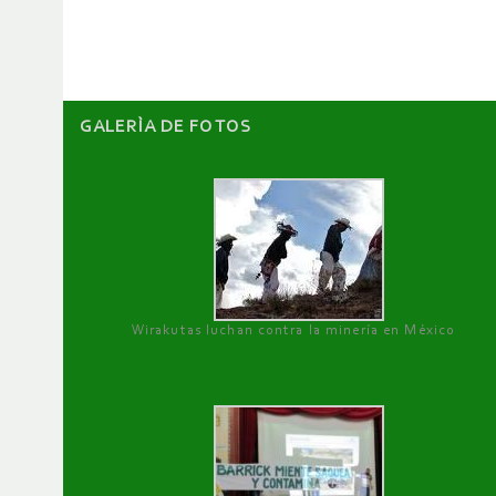
artículos
GALERÌA DE FOTOS
Wirakutas luchan contra la minería en México