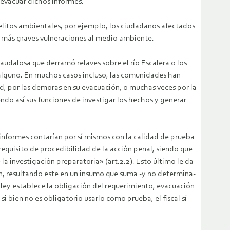
 evacuar dichos Informes.
delitos ambientales, por ejemplo, los ciudadanos afectados
as más graves vulneraciones al medio ambiente.
udalosa que derramó relaves sobre el río Escalera o los
 alguno. En muchos casos incluso, las comunidades han
d, por las demoras en su evacuación, o muchas veces por la
ndo así sus funciones de investigar los hechos y generar
nformes contarían por sí mismos con la calidad de prueba
 requisito de procedibilidad de la acción penal, siendo que
la investigación preparatoria» (art.2.2). Esto último le da
ón, resultando este en un insumo que suma -y no determina-
 ley establece la obligación del requerimiento, evacuación
si bien no es obligatorio usarlo como prueba, el fiscal sí