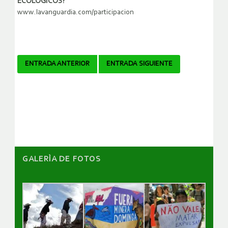
ECOLÓGICOS?
www.lavanguardia.com/participacion
Navegador
ENTRADA ANTERIOR
ENTRADA SIGUIENTE
de
artículos
GALERÌA DE FOTOS