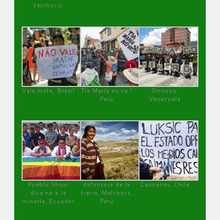
territorio
Vale mata, Brasil
Tía María no va !
Orinoco,
Perú
Venezuela
Pueblo Shuar
defensora de la
Caimanes, Chile
dice no a la
tierra, Melchora,
minería, Ecuador
Perú