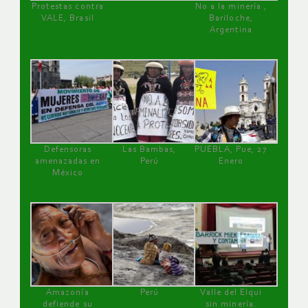
Protestas contra
No a la minería ,
VALE, Brasil
Bariloche,
Argentina
Defensoras
Las Bambas,
PUEBLA, Pue, 27
amenazadas en
Perú
Enero
México
Amazonía
Perú
Valle del Elqui
defiende su
sin minería.