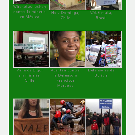
Wirakutas luchan
contra la minería
No a Dominga,
VALE mata,
en México
Chile
Brasil
Valle de Elqui
Atentan contra
Defensoras de
sin minería.
la Defensora
Bolivia
Chile
Francisca
Márquez