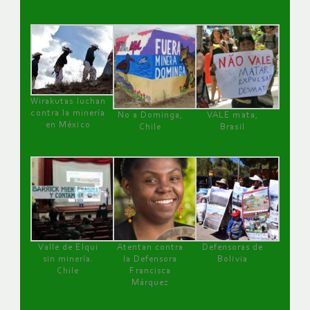
Wirakutas luchan
contra la minería
No a Dominga,
VALE mata,
en México
Chile
Brasil
Valle de Elqui
Atentan contra
Defensoras de
sin minería.
la Defensora
Bolivia
Chile
Francisca
Márquez