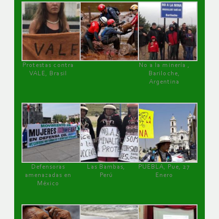
Protestas contra
No a la minería ,
VALE, Brasil
Bariloche,
Argentina
Defensoras
Las Bambas,
PUEBLA, Pue, 27
amenazadas en
Perú
Enero
México