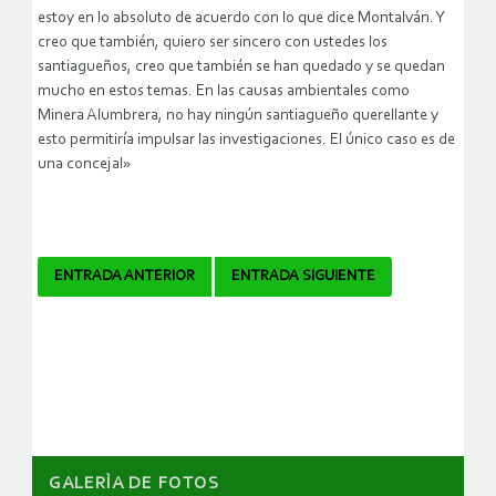
estoy en lo absoluto de acuerdo con lo que dice Montalván. Y
creo que también, quiero ser sincero con ustedes los
santiagueños, creo que también se han quedado y se quedan
mucho en estos temas. En las causas ambientales como
Minera Alumbrera, no hay ningún santiagueño querellante y
esto permitiría impulsar las investigaciones. El único caso es de
una concejal»
Navegador
ENTRADA ANTERIOR
ENTRADA SIGUIENTE
de
artículos
GALERÌA DE FOTOS