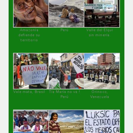
Amazonía
Perú
Valle del Elqui
defiende su
sin minería.
territorio
Vale mata, Brasil
Tía María no va !
Orinoco,
Perú
Venezuela