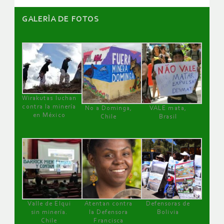
GALERÌA DE FOTOS
Wirakutas luchan
contra la minería
No a Dominga,
VALE mata,
en México
Chile
Brasil
Valle de Elqui
Atentan contra
Defensoras de
sin minería.
la Defensora
Bolivia
Chile
Francisca