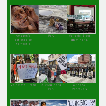
Amazonía
Perú
Valle del Elqui
defiende su
sin minería.
territorio
Vale mata, Brasil
Tía María no va !
Orinoco,
Perú
Venezuela