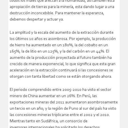
todos los males que afectan a la humanidad, así también esta
apropiación de tierras para la minería, esta dando lugar a una
destrucción inconcebible. Para mantener la esperanza,
debemos despertar y actuar ya.
La amplitud y la escala del aumento de la extracción durante
los últimos 10 años es asombrosa. Por ejemplo, la producción
de hierro ha aumentado en un 180%, la del cobalto en un
165%, la de litio en un 125%, y la del carbón en un 44%. El
aumento de la producción proyectada al futuro también ha
crecido de manera exponencial, lo que significa que esta gran
aceleración en la extracción continuará si las concesiones se
otorgan con tanta libertad como se están otorgando ahora.
El periodo comprendido entre 2005-2010 ha visto el sector
minero de China aumentar en un 26%. En Perú, las
exportaciones mineras del 2011 aumentaron asombrosamente
un tercio en un año; y la región de Puno al sur del país ha visto
las concesiones mineras triplicarse entre el 2002 y el 2010.
Mientras tanto en Sudáfrica, un consorcio de
inversores internacionales ha solicitado los derechos