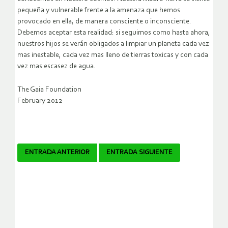
pequeña y vulnerable frente a la amenaza que hemos
provocado en ella, de manera consciente o inconsciente.
Debemos aceptar esta realidad: si seguimos como hasta ahora,
nuestros hijos se verán obligados a limpiar un planeta cada vez
mas inestable, cada vez mas lleno de tierras toxicas y con cada
vez mas escasez de agua.
The Gaia Foundation
February 2012
Navegador
ENTRADA ANTERIOR
ENTRADA SIGUIENTE
de
artículos