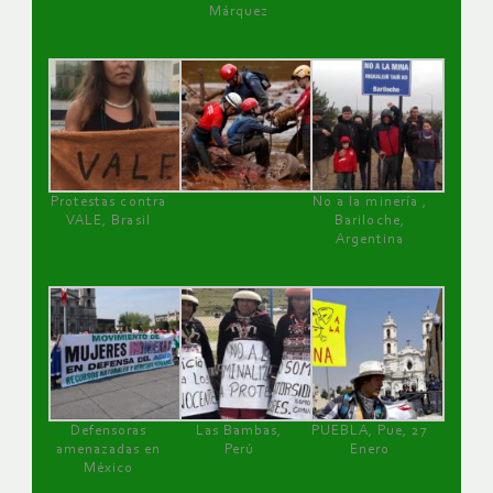
Márquez
Protestas contra
No a la minería ,
VALE, Brasil
Bariloche,
Argentina
Defensoras
Las Bambas,
PUEBLA, Pue, 27
amenazadas en
Perú
Enero
México