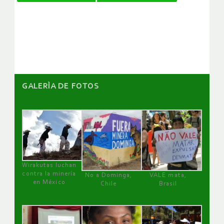
de
artículos
GALERÌA DE FOTOS
Wirakutas luchan
contra la minería
No a Dominga,
VALE mata,
en México
Chile
Brasil