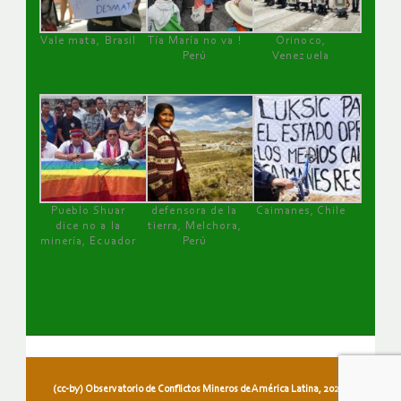
Vale mata, Brasil
Tía María no va !
Orinoco,
Perú
Venezuela
Pueblo Shuar
defensora de la
Caimanes, Chile
dice no a la
tierra, Melchora,
minería, Ecuador
Perú
(cc-by) Observatorio de Conflictos Mineros de América Latina, 2026