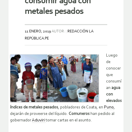
consumir agua con
metales pesados
11 ENERO, 2019
AUTOR:
REDACCIÓN LA
REPÚBLICA.PE
Luego
de
conocer
que
consumí
an
agua
con
elevados
índices de metales pesados
, pobladores de Coata, en
Puno
,
dejarán de proveerse del líquido.
Comuneros
han pedido al
gobernador
Aduviri
tomar cartas en el asunto.