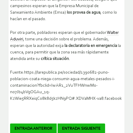
campesinos esperan que la Empresa Municipal de
Saneamiento Ambiente (Emsa)
los provea de agua
, como lo
hacían en el pasado.
Por otra parte, pobladores esperan que el gobernador
Walter
Aduviri
, tome una decisión sobre el problema. Además,
esperan que la autoridad exija
la declaratoria en emergencia
la
cuenca, para permitir que la zona sea más rápidamente
atendida ante su
crítica situación
.
Fuente:https://larepublica.pe/sociedad/1390682-puno-
poblacion-coata-niega-consumir-agua-metales-pesados-i-
contaminacion?fbclid=IwAR1_2VuTFHWnwM0-
n07Jb4bVgOGAu_1q-
KzWie5RRXeiqCo8k8d5kzHN9PQ#.XDVaMHX-va8.facebook
Navegador
ENTRADA ANTERIOR
ENTRADA SIGUIENTE