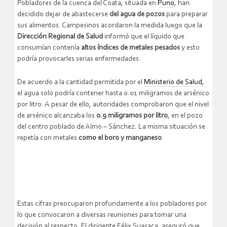
Pobladores de la cuenca del Coata, situada en
Puno
, han
decidido dejar de abastecerse
del agua de pozos
para preparar
sus alimentos. Campesinos acordaron la medida luego que la
Dirección Regional de Salud
informó que el líquido que
consumían contenía
altos índices de metales pesados
y esto
podría provocarles serias enfermedades.
De acuerdo a la cantidad permitida por el
Ministerio de Salud
,
el agua solo podría contener hasta 0.01 miligramos de arsénico
por litro. A pesar de ello, autoridades comprobaron que el nivel
de arsénico alcanzaba los
0.9 miligramos por litro
, en el pozo
del centro poblado de Almo – Sánchez. La misma situación se
repetía con metales
como el boro y manganeso
.
Estas cifras preocuparon profundamente a los pobladores por
lo que convocaron a diversas reuniones para tomar una
decisión al respecto. El dirigente Félix Suasaca, aseguró que