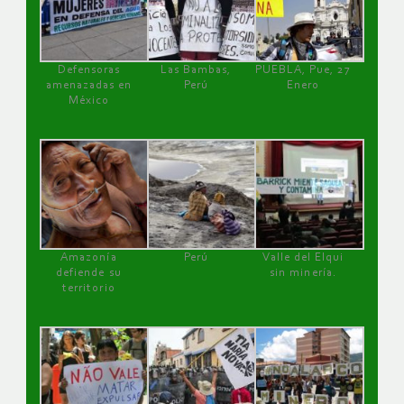
Defensoras
Las Bambas,
PUEBLA, Pue, 27
amenazadas en
Perú
Enero
México
Amazonía
Perú
Valle del Elqui
defiende su
sin minería.
territorio