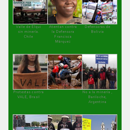
Valle de Elqui
Atentan contra
Defensoras de
sin minería.
la Defensora
Bolivia
Chile
Francisca
Márquez
Protestas contra
No a la minería ,
VALE, Brasil
Bariloche,
Argentina