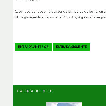
conflicto social.
Cabe recordar que un día antes de la medida de lucha, un
https://larepublica.pe/sociedad/2021/12/26/puno-hace-3
Navegador
ENTRADA ANTERIOR
ENTRADA SIGUIENTE
de
artículos
GALERÌA DE FOTOS