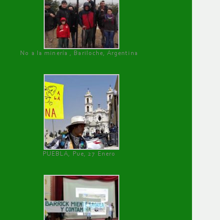
No a la minería , Bariloche, Argentina
PUEBLA, Pue, 27 Enero