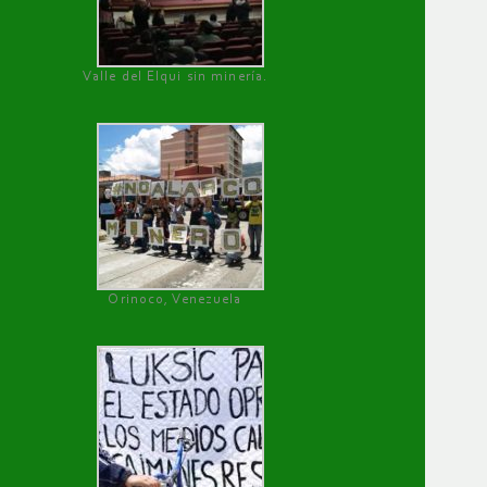
Valle del Elqui sin minería.
Orinoco, Venezuela