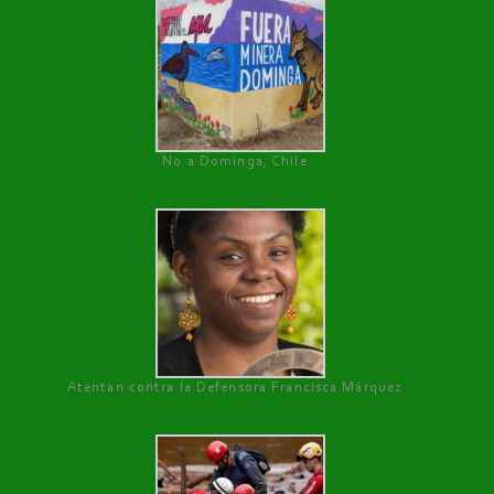
No a Dominga, Chile
Atentan contra la Defensora Francisca Márquez