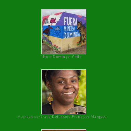
No a Dominga, Chile
Atentan contra la Defensora Francisca Márquez