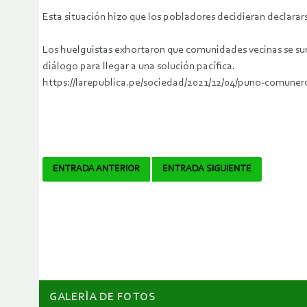
Esta situación hizo que los pobladores decidieran declarar
Los huelguistas exhortaron que comunidades vecinas se sum
diálogo para llegar a una solución pacífica.
https://larepublica.pe/sociedad/2021/12/04/puno-comuner
Navegador
ENTRADA ANTERIOR
ENTRADA SIGUIENTE
de
artículos
GALERÌA DE FOTOS