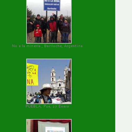
No a la minería , Bariloche, Argentina
PUEBLA, Pue, 27 Enero