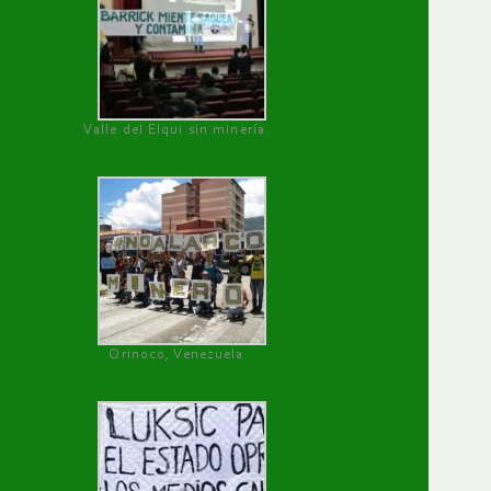
Valle del Elqui sin minería.
Orinoco, Venezuela