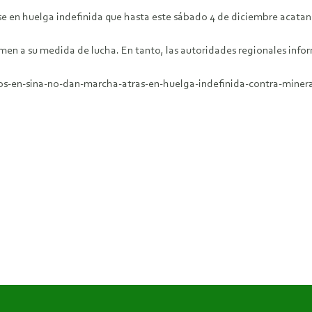
se en huelga indefinida que hasta este sábado 4 de diciembre acatan
en a su medida de lucha. En tanto, las autoridades regionales infor
os-en-sina-no-dan-marcha-atras-en-huelga-indefinida-contra-minera