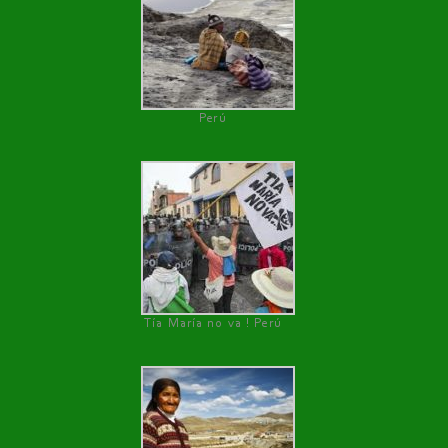
Perú
Tía María no va ! Perú