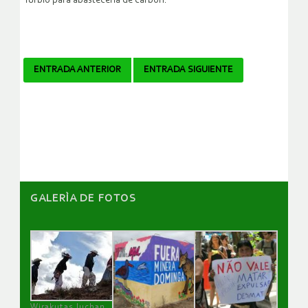
Turbio para abastecerla de carbón.
Navegador
ENTRADA ANTERIOR
ENTRADA SIGUIENTE
de
artículos
GALERÌA DE FOTOS
Wirakutas luchan