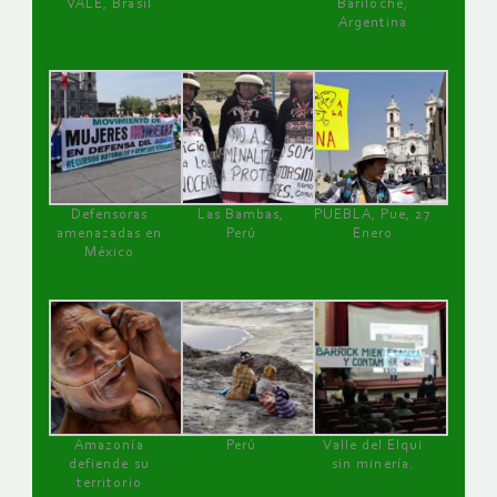
VALE, Brasil
Bariloche,
Argentina
Defensoras
Las Bambas,
PUEBLA, Pue, 27
amenazadas en
Perú
Enero
México
Amazonía
Perú
Valle del Elqui
defiende su
sin minería.
territorio