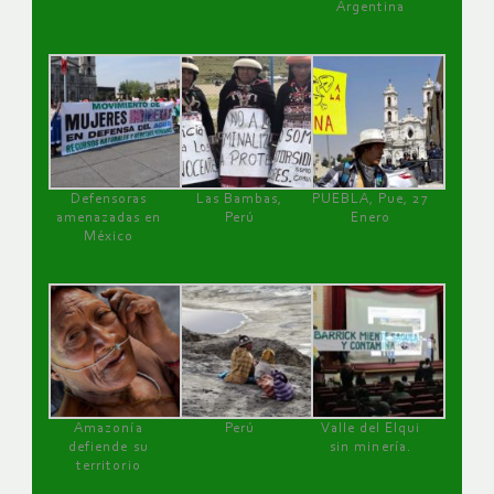
Argentina
Defensoras
Las Bambas,
PUEBLA, Pue, 27
amenazadas en
Perú
Enero
México
Amazonía
Perú
Valle del Elqui
defiende su
sin minería.
territorio