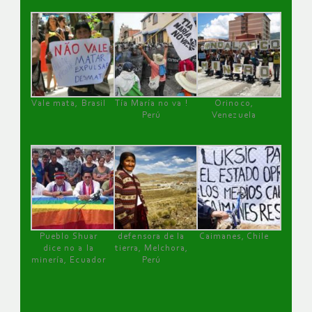
Vale mata, Brasil
Tía María no va !
Orinoco,
Perú
Venezuela
Pueblo Shuar
defensora de la
Caimanes, Chile
dice no a la
tierra, Melchora,
minería, Ecuador
Perú