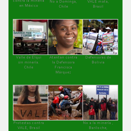
contra la minería
No a Dominga,
VALE mata,
en México
Chile
Brasil
Valle de Elqui
Atentan contra
Defensoras de
sin minería.
la Defensora
Bolivia
Chile
Francisca
Márquez
Protestas contra
No a la minería ,
VALE, Brasil
Bariloche,