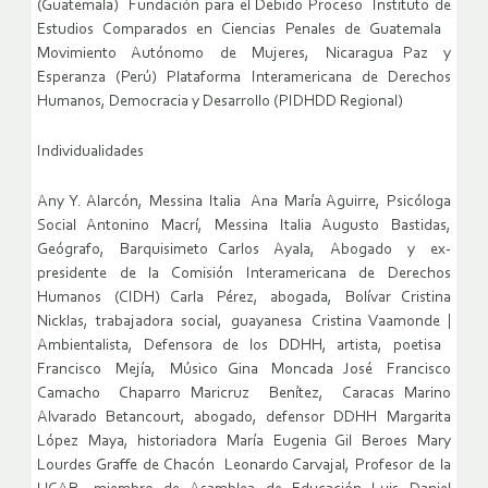
(Guatemala) Fundación para el Debido Proceso Instituto de
Estudios Comparados en Ciencias Penales de Guatemala
Movimiento Autónomo de Mujeres, Nicaragua Paz y
Esperanza (Perú) Plataforma Interamericana de Derechos
Humanos, Democracia y Desarrollo (PIDHDD Regional)
Individualidades
Any Y. Alarcón, Messina Italia Ana María Aguirre, Psicóloga
Social Antonino Macrí, Messina Italia Augusto Bastidas,
Geógrafo, Barquisimeto Carlos Ayala, Abogado y ex-
presidente de la Comisión Interamericana de Derechos
Humanos (CIDH) Carla Pérez, abogada, Bolívar Cristina
Nicklas, trabajadora social, guayanesa Cristina Vaamonde |
Ambientalista, Defensora de los DDHH, artista, poetisa
Francisco Mejía, Músico Gina Moncada José Francisco
Camacho Chaparro Maricruz Benítez, Caracas Marino
Alvarado Betancourt, abogado, defensor DDHH Margarita
López Maya, historiadora María Eugenia Gil Beroes Mary
Lourdes Graffe de Chacón Leonardo Carvajal, Profesor de la