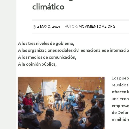
climático
2 MAYO, 2019
AUTOR:
MOVIMIENTOM4.ORG
A los tres niveles de gobierno,
A las organizaciones sociales civiles nacionales e internaci
A los medios de comunicación,
A la opinión pública,
Los pueb
reunidos
ofrecen l
una
econo
empresa
de Defor
minihidro