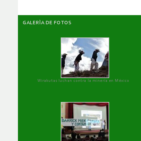
GALERÌA DE FOTOS
Wirakutas luchan contra la minería en México