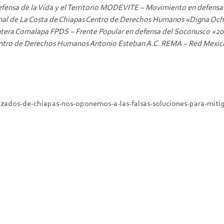
nsa de la Vida y el Territorio MODEVITE – Movimiento en defensa d
al de La Costa de Chiapas Centro de Derechos Humanos «Digna Ocho
tera Comalapa FPDS – Frente Popular en defensa del Soconusco «20
tro de Derechos Humanos Antonio Esteban A.C. REMA – Red Mexican
zados-de-chiapas-nos-oponemos-a-las-falsas-soluciones-para-mitig