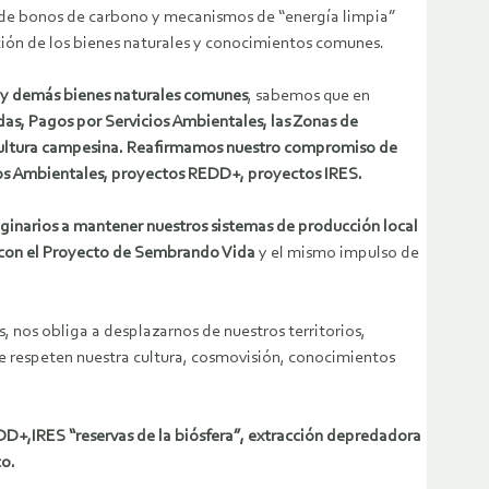
és de bonos de carbono y mecanismos de “energía limpia”
ción de los bienes naturales y conocimientos comunes.
es y demás bienes naturales comunes
, sabemos que en
as, Pagos por Servicios Ambientales, las Zonas de
ricultura campesina. Reafirmamos nuestro compromiso de
cios Ambientales, proyectos REDD+, proyectos IRES.
ginarios a mantener nuestros sistemas de producción local
 con el Proyecto de Sembrando Vida
y el mismo impulso de
, nos obliga a desplazarnos de nuestros territorios,
e respeten nuestra cultura, cosmovisión, conocimientos
EDD+,IRES “reservas de la biósfera”, extracción depredadora
co.