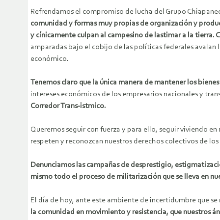
Refrendamos el compromiso de lucha del Grupo Chiapanec
comunidad y formas muy propias de organización y producc
y cínicamente culpan al campesino de lastimar a la tierra. 
amparadas bajo el cobijo de las políticas federales avalan l
económico.
Tenemos claro que la única manera de mantener los bienes n
intereses económicos de los empresarios nacionales y tran
Corredor Trans-istmico.
Queremos seguir con fuerza y para ello, seguir viviendo en
respeten y reconozcan nuestros derechos colectivos de lo
Denunciamos las campañas de desprestigio, estigmatización, 
mismo todo el proceso de militarización que se lleva en nu
El día de hoy, ante este ambiente de incertidumbre que se 
la comunidad en movimiento y resistencia, que nuestros á