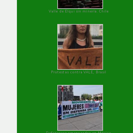
Valle de Elqui sin minería. Chile
Protestas contra VALE, Brasil