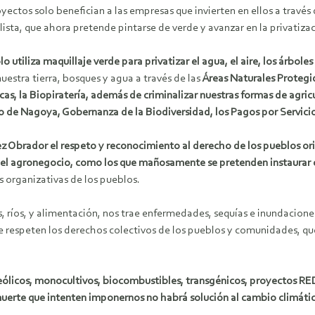
yectos solo benefician a las empresas que invierten en ellos a trav
sta, que ahora pretende pintarse de verde y avanzar en la privatiza
 utiliza maquillaje verde para privatizar el agua, el aire, los árbol
estra tierra, bosques y agua a través de las
Áreas Naturales Protegid
cas, la Biopiratería, además de criminalizar nuestras formas de ag
colo de Nagoya, Gobernanza de la Biodiversidad, los Pagos por Servi
 Obrador el respeto y reconocimiento al derecho de los pueblos ori
del agronegocio, como los que mañosamente se pretenden instaurar
s organizativas de los pueblos.
 ríos, y alimentación, nos trae enfermedades, sequías e inundaciones
 respeten los derechos colectivos de los pueblos y comunidades, qu
s eólicos, monocultivos, biocombustibles, transgénicos, proyectos R
 muerte que intenten imponernos no habrá solución al cambio climáti