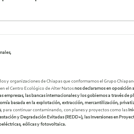
onales,
los y organizaciones de Chiapas que conformamos el Grupo Chiapanec
 en el Centro Ecológico de Alter Natos
nos declaramos en oposición a 
as empresas, las bancas internacionales y los gobiernos a través de
mía basada en la explotación, extracción, mercantilización, privatiz
s
, para continuar contaminando, con planes y proyectos como las
In
estación y Degradación Evitadas (REDD+), las Inversiones en Proyec
eléctricas, eólicas y fotovoltaica.