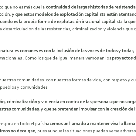
o que no es más que la
continuidad de largas historias de resistenc
ión, y que estos modelos de explotación capitalista están atentand
Cuando es la propia forma de explotación irracional capitalista la que
a desarticulación de las resistencias, criminalización y violencia que
aturales comunes es con la inclusión de las voces de todos y todas
,
snacionales . Como los que de igual manera vemos en los
proyectos d
 nuestras comunidades, con nuestras formas de vida, con respeto y cui
s pueblos y comunidades.
criminalización y violencia en contra de las personas que nos organiz
estras comunidades, y que se pretenden impulsar con la creación de 
respira en todo el país
hacemos un llamado a mantener viva la llama de
nimos no decaigan
, pues aunque las situaciones puedan verse advera