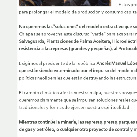
Estos pro
para prolongar el modelo de producción y consumo capitali
No queremos las “soluciones” del modelo extractivo que solo
Chiapas se aprovecha este discurso “verde” para acaparar nu
Salvaguarda, Plantaciones de Palma Aceitera, Hidroeléctri
resistencia a las represas (grandes y pequeñas), al Proto
Exigimos al presidente de la república
Andrés Manuel López
que están siendo exterminado por el impulso del modelo 
políticas neoliberales que están destruyendo las estructura
El cambio climático afecta nuestra milpa, nuestros bosques,
queremos claramente que se impulsen soluciones reales que
tradicionales y formas de ejercer nuestra espiritualidad.
Mientras continúe la minería, las represas, presas, parque
de gas y petróleo, o cualquier otro proyecto de control y