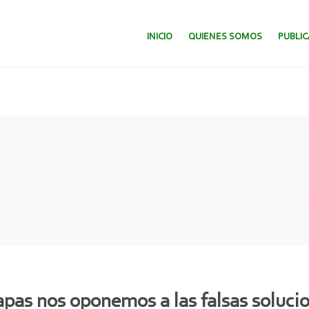
SALTAR AL CONTENIDO.
INICIO
QUIENES SOMOS
PUBLI
pas nos oponemos a las falsas solucio