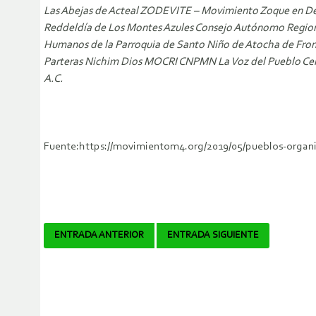
Las Abejas de Acteal ZODEVITE – Movimiento Zoque en Defe
Reddeldía de Los Montes Azules Consejo Autónomo Region
Humanos de la Parroquia de Santo Niño de Atocha de Fron
Parteras Nichim Dios MOCRI CNPMN La Voz del Pueblo Cen
A.C.
Fuente:https://movimientom4.org/2019/05/pueblos-organi
Navegador
ENTRADA ANTERIOR
ENTRADA SIGUIENTE
de
artículos