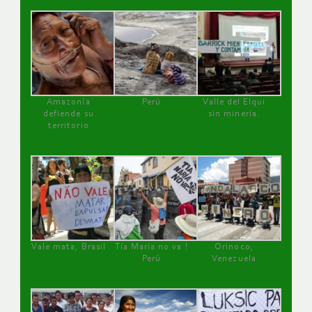
Amazonía
Perú
Valle del Elqui
defiende su
sin minería.
territorio
Vale mata, Brasil
Tía María no va !
Orinoco,
Perú
Venezuela