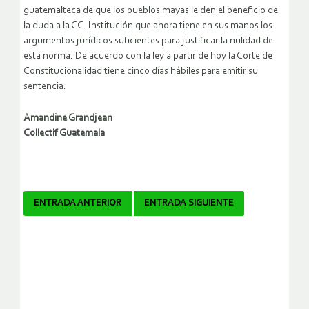
guatemalteca de que los pueblos mayas le den el beneficio de
la duda a la CC. Institución que ahora tiene en sus manos los
argumentos jurídicos suficientes para justificar la nulidad de
esta norma. De acuerdo con la ley a partir de hoy la Corte de
Constitucionalidad tiene cinco días hábiles para emitir su
sentencia.
Amandine Grandjean
Collectif Guatemala
Navegador
ENTRADA ANTERIOR
ENTRADA SIGUIENTE
de
artículos