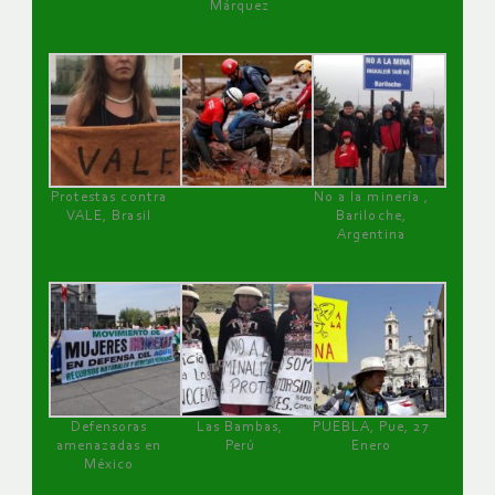
Márquez
Protestas contra
No a la minería ,
VALE, Brasil
Bariloche,
Argentina
Defensoras
Las Bambas,
PUEBLA, Pue, 27
amenazadas en
Perú
Enero
México