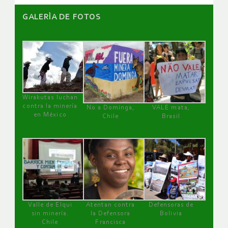
GALERÌA DE FOTOS
Wirakutas luchan
contra la minería
No a Dominga,
VALE mata,
en México
Chile
Brasil
Valle de Elqui
Atentan contra
Defensoras de
sin minería.
la Defensora
Bolivia
Chile
Francisca