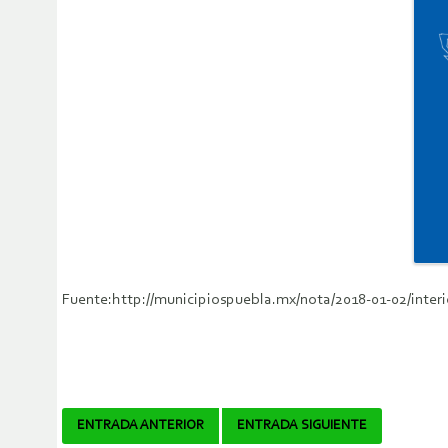
Fuente:http://municipiospuebla.mx/nota/2018-01-02/inte
Navegador
ENTRADA ANTERIOR
ENTRADA SIGUIENTE