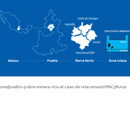
riores/pueblo-pobre-minera-rica-el-caso-de-ixtacamaxtitl%C3%A1n