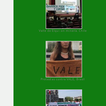
Valle de Elqui sin minería. Chile
Protestas contra VALE, Brasil