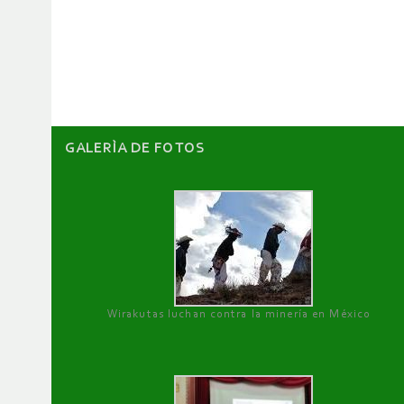
de
artículos
GALERÌA DE FOTOS
Wirakutas luchan contra la minería en México