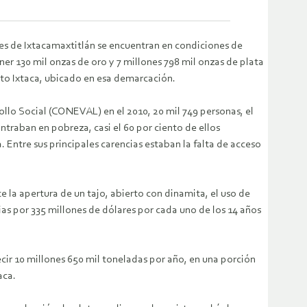
tes de Ixtacamaxtitlán se encuentran en condiciones de
 130 mil onzas de oro y 7 millones 798 mil onzas de plata
ento Ixtaca, ubicado en esa demarcación.
llo Social (CONEVAL) en el 2010, 20 mil 749 personas, el
ontraban en pobreza, casi el 60 por ciento de ellos
ntre sus principales carencias estaban la falta de acceso
la apertura de un tajo, abierto con dinamita, el uso de
as por 335 millones de dólares por cada uno de los 14 años
cir 10 millones 650 mil toneladas por año, en una porción
aca.