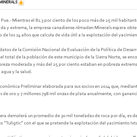
MINERALS
 Pue.- Mientras el 81.3 por ciento de los poco más de 25 mil habitan
a y extrema, la empresa canadiense Almaden Minerals espera obtener
 de los 14 años que calcula de vida útil a la explotación del yacimi
atos de la Comisión Nacional de Evaluación de la Política de Desarro
del total de la población de este municipio de la Sierra Norte, se enc
eza moderada y más del 25 por ciento estaban en pobreza extrema. E
 agua y la salud.
conómica Preliminar elaborada para sus socios en 2014 que, mediante 
 de oro y 7 millones 798 mil onzas de plata anualmente, con gananci
era demolerá un promedio de 30 mil toneladas de roca por día, es de
 “Tuligtic” con el que se pretende la explotación del yacimiento Ixt