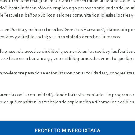
maxtitlán tiene una gran importancia a nivel mundial debido a que “
o”, hasta la fecha sólo da empleo a 70 personas originarias del muni
e “escuelas, baños públicos, salones comunitarios, iglesias locales y 
nse en Puebla y su Impacto en los Derechos Humanos”, elaborado por
ntales y al tejido social; y se han violado derechos humanos.
a presencia excesiva de diésel y cemento en los suelos y las fuentes 
e se tiraron en barrancas, y 200 mil kilogramos de cemento que tapar
 noviembre pasado se entrevistaron con autoridades y congresistas c
sparencia con la comunidad”, donde ha instrumentado “un programa c
e en qué consisten los trabajos de exploración así como los posible