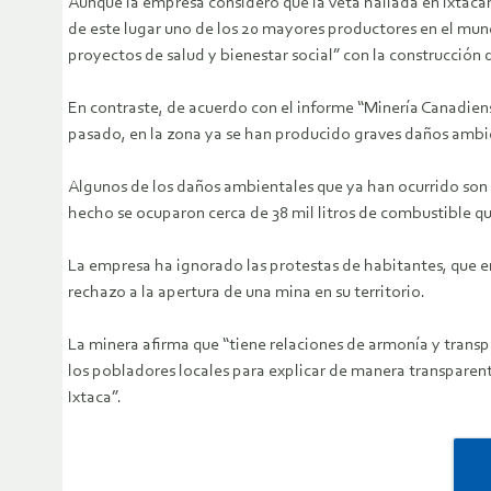
Aunque la empresa consideró que la veta hallada en Ixtaca
de este lugar uno de los 20 mayores productores en el mund
proyectos de salud y bienestar social” con la construcción d
En contraste, de acuerdo con el informe “Minería Canadie
pasado, en la zona ya se han producido graves daños ambie
Algunos de los daños ambientales que ya han ocurrido son l
hecho se ocuparon cerca de 38 mil litros de combustible qu
La empresa ha ignorado las protestas de habitantes, que en
rechazo a la apertura de una mina en su territorio.
La minera afirma que “tiene relaciones de armonía y tran
los pobladores locales para explicar de manera transparent
Ixtaca”.