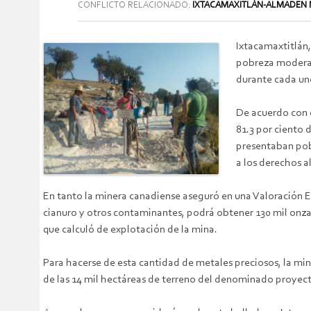
CONFLICTO RELACIONADO:
IXTACAMAXITLÁN-ALMADEN 
Ixtacamaxtitlán,
pobreza moderad
durante cada uno
De acuerdo con d
81.3 por ciento 
presentaban pobr
a los derechos al
En tanto la minera canadiense aseguró en una Valoración E
cianuro y otros contaminantes, podrá obtener 130 mil onzas
que calculó de explotación de la mina.
Para hacerse de esta cantidad de metales preciosos, la min
de las 14 mil hectáreas de terreno del denominado proyecto