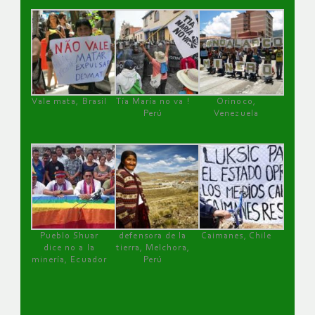
Vale mata, Brasil
Tía María no va !
Orinoco,
Perú
Venezuela
Pueblo Shuar
defensora de la
Caimanes, Chile
dice no a la
tierra, Melchora,
minería, Ecuador
Perú