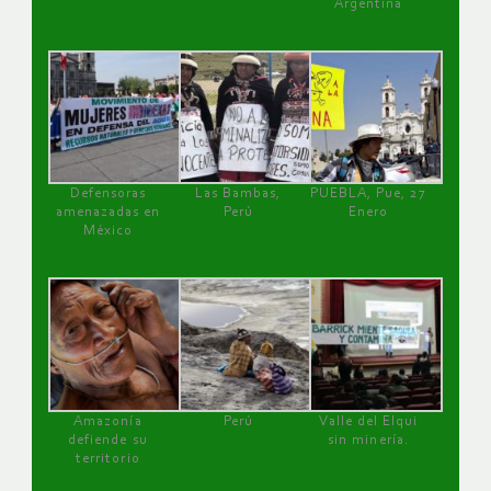
Argentina
Defensoras
Las Bambas,
PUEBLA, Pue, 27
amenazadas en
Perú
Enero
México
Amazonía
Perú
Valle del Elqui
defiende su
sin minería.
territorio