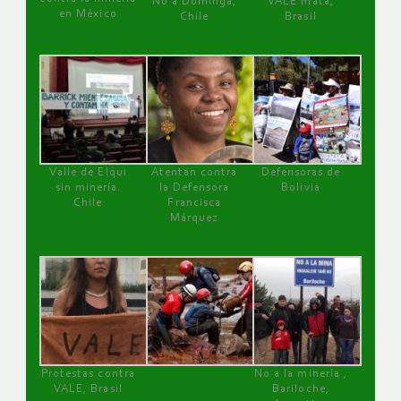
No a Dominga,
VALE mata,
en México
Chile
Brasil
Valle de Elqui
Atentan contra
Defensoras de
sin minería.
la Defensora
Bolivia
Chile
Francisca
Márquez
Protestas contra
No a la minería ,
VALE, Brasil
Bariloche,