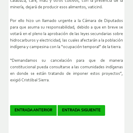
calabaza, café, maíz y otros cultivos, con la presencia de la
minería, dejará de producir esos alimentos, vaticinó.
Por ello hizo un llamado urgente a la Cámara de Diputados
para que asuma su responsabilidad, debido a que en breve se
votará en el pleno la aprobación de las leyes secundarias sobre
hidrocarburos y electricidad, las cuales afectarán a la población
indígena y campesina con la “ocupación temporal” de la tierra.
“Demandamos su cancelación para que de manera
constitucional pueda consultarse a las comunidades indígenas
en donde se están tratando de imponer estos proyectos”,
exigió Cristóbal Sierra.
Navegador
ENTRADA ANTERIOR
ENTRADA SIGUIENTE
de