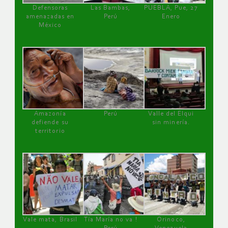
Defensoras
Las Bambas,
PUEBLA, Pue, 27
amenazadas en
Perú
Enero
México
Amazonía
Perú
Valle del Elqui
defiende su
sin minería.
territorio
Vale mata, Brasil
Tía María no va !
Orinoco,