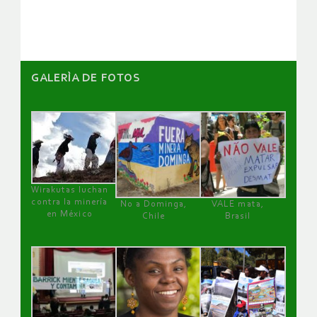
artículos
GALERÌA DE FOTOS
Wirakutas luchan
contra la minería
No a Dominga,
VALE mata,
en México
Chile
Brasil