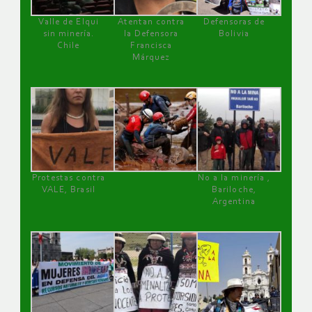
Valle de Elqui
Atentan contra
Defensoras de
sin minería.
la Defensora
Bolivia
Chile
Francisca
Márquez
Protestas contra
No a la minería ,
VALE, Brasil
Bariloche,
Argentina