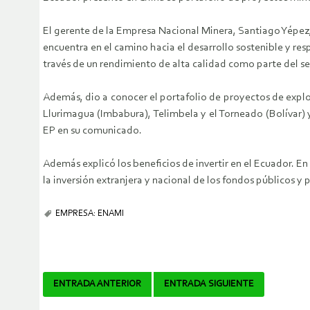
El gerente de la Empresa Nacional Minera, Santiago Yépez, 
encuentra en el camino hacia el desarrollo sostenible y resp
través de un rendimiento de alta calidad como parte del se
Además, dio a conocer el portafolio de proyectos de expl
Llurimagua (Imbabura), Telimbela y el Torneado (Bolívar) y
EP en su comunicado.
Además explicó los beneficios de invertir en el Ecuador. E
la inversión extranjera y nacional de los fondos públicos y 
EMPRESA: ENAMI
Navegador
ENTRADA ANTERIOR
ENTRADA SIGUIENTE