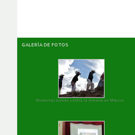
de
artículos
GALERÌA DE FOTOS
Wirakutas luchan contra la minería en México