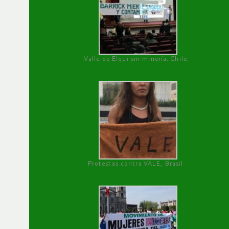
Valle de Elqui sin minería. Chile
Protestas contra VALE, Brasil