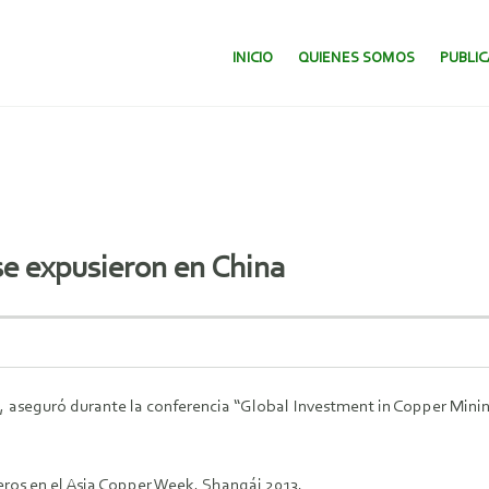
SALTAR AL CONTENIDO.
INICIO
QUIENES SOMOS
PUBLI
e expusieron en China
 aseguró durante la conferencia “Global Investment in Copper Mining”
ros en el Asia Copper Week, Shangái 2013.