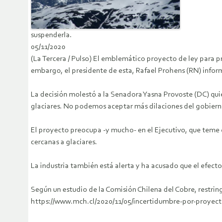
suspenderla.
05/11/2020
(La Tercera / Pulso) El emblemático proyecto de ley para pr
embargo, el presidente de esta, Rafael Prohens (RN) inform
La decisión molestó a la Senadora Yasna Provoste (DC) quie
glaciares. No podemos aceptar más dilaciones del gobierno
El proyecto preocupa -y mucho- en el Ejecutivo, que teme q
cercanas a glaciares.
La industria también está alerta y ha acusado que el efecto
Según un estudio de la Comisión Chilena del Cobre, restrin
https://www.mch.cl/2020/11/05/incertidumbre-por-proyect