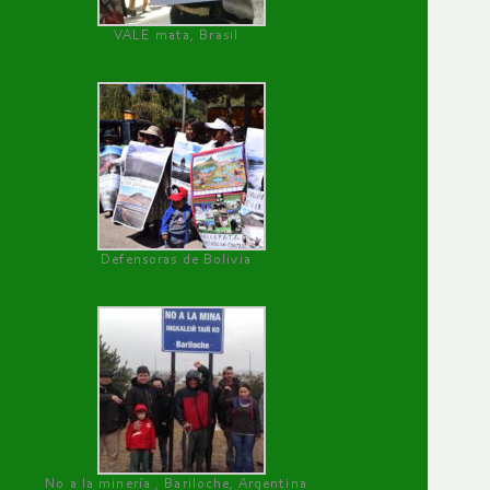
VALE mata, Brasil
Defensoras de Bolivia
No a la minería , Bariloche, Argentina