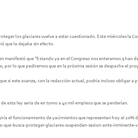
oteger los glaciares vuelve a estar cuestionado. Este miércoles la C
ó que la dejaba sin efecto.
n manifestó que “Estando ya en el Congreso nos enteramos q han deja
, por lo que pediremos que en la próxima sesión se despache el proy
ue si este avanza, con la redacción actual, podría incluso obligar a 
 de esta ley sería de en torno a 40 mil empleos que se perderían.
giría el funcionamiento de yacimientos que representan hoy el 20% d
o-que-busca-proteger-glaciares-suspenden-sesion-ante-inminente-v