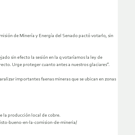
omisión de Minería y Energía del Senado pactó votarlo, sin
do sin efecto la sesión en la q votaríamos la ley de
ecto. Urge proteger cuanto antes a nuestros glaciares”.
paralizar importantes faenas mineras que se ubican en zonas
e la producción local de cobre.
isto-bueno-en-la-comision-de-mineria/