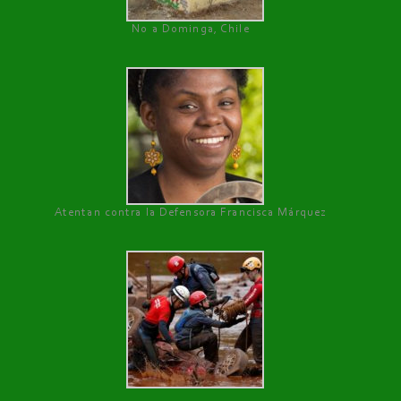
No a Dominga, Chile
Atentan contra la Defensora Francisca Márquez