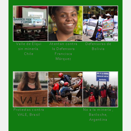
Valle de Elqui
Atentan contra
Defensoras de
sin minería.
la Defensora
Bolivia
Chile
Francisca
Márquez
Protestas contra
No a la minería ,
VALE, Brasil
Bariloche,
Argentina