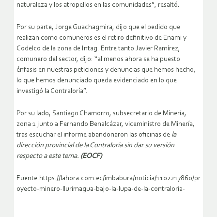
naturaleza y los atropellos en las comunidades”, resaltó.
Por su parte, Jorge Guachagmira, dijo que el pedido que
realizan como comuneros es el retiro definitivo de Enami y
Codelco de la zona de Intag. Entre tanto Javier Ramírez,
comunero del sector, dijo: “al menos ahora se ha puesto
énfasis en nuestras peticiones y denuncias que hemos hecho,
lo que hemos denunciado queda evidenciado en lo que
investigó la Contraloría”.
Por su lado, Santiago Chamorro, subsecretario de Minería,
zona 1 junto a Fernando Benalcázar, viceministro de Minería,
tras escuchar el informe abandonaron las oficinas de
la
dirección provincial de la Contraloría sin dar su versión
respecto a este tema.
(EOCF)
Fuente:https://lahora.com.ec/imbabura/noticia/1102217860/pr
oyecto-minero-llurimagua-bajo-la-lupa-de-la-contraloria-