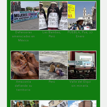
Defensoras
Las Bambas,
PUEBLA, Pue, 27
amenazadas en
Perú
Enero
México
Amazonía
Perú
Valle del Elqui
defiende su
sin minería.
territorio