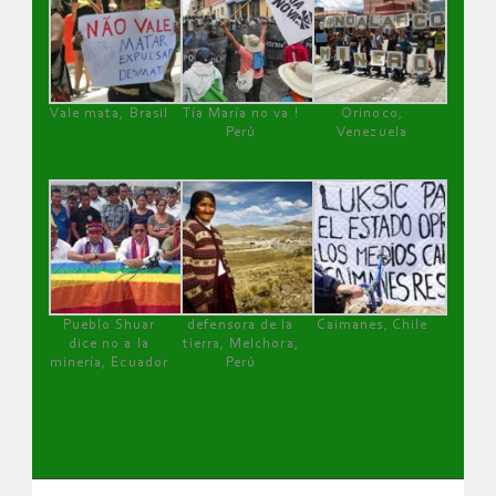
Vale mata, Brasil
Tía María no va !
Orinoco,
Perú
Venezuela
Pueblo Shuar
defensora de la
Caimanes, Chile
dice no a la
tierra, Melchora,
minería, Ecuador
Perú