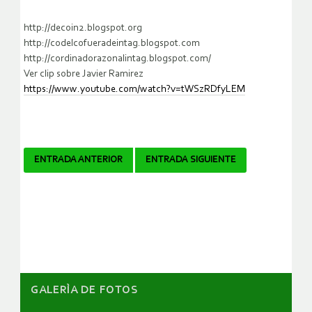
http://decoin2.blogspot.org
http://codelcofueradeintag.blogspot.com
http://cordinadorazonalintag.blogspot.com/
Ver clip sobre Javier Ramirez
https://www.youtube.com/watch?v=tWSzRDfyLEM
Navegador
ENTRADA ANTERIOR
ENTRADA SIGUIENTE
de
artículos
GALERÌA DE FOTOS