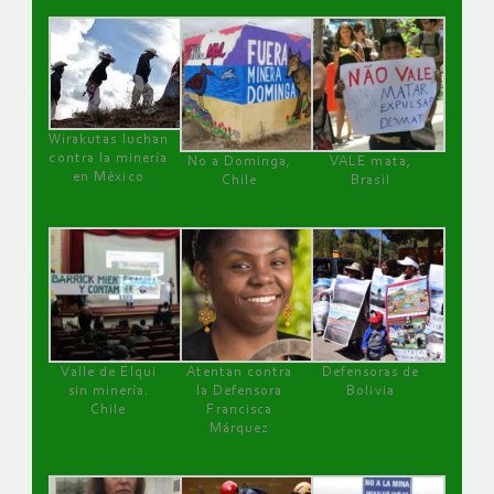
Wirakutas luchan
contra la minería
No a Dominga,
VALE mata,
en México
Chile
Brasil
Valle de Elqui
Atentan contra
Defensoras de
sin minería.
la Defensora
Bolivia
Chile
Francisca
Márquez