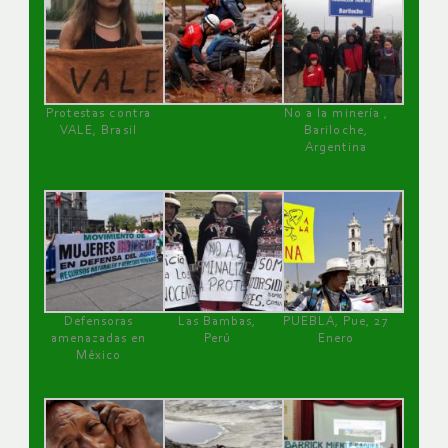
Protestas contra
No a la minería ,
VALE, Brasil
Bariloche,
Argentina
Defensoras
Las Bambas,
PUEBLA, Pue, 27
amenazadas en
Perú
Enero
México