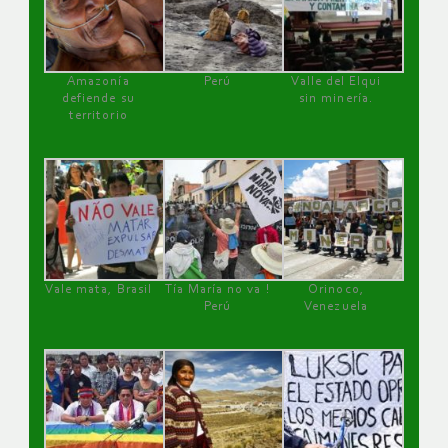
Amazonía
Perú
Valle del Elqui
defiende su
sin minería.
territorio
Vale mata, Brasil
Tía María no va !
Orinoco,
Perú
Venezuela