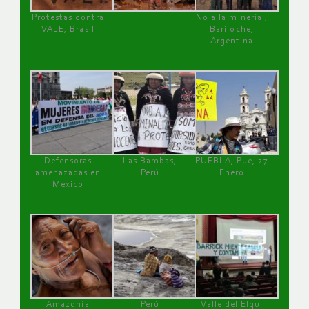
Protestas contra
No a la minería ,
VALE, Brasil
Bariloche,
Argentina
Defensoras
Las Bambas,
PUEBLA, Pue, 27
amenazadas en
Perú
Enero
México
Amazonía
Perú
Valle del Elqui