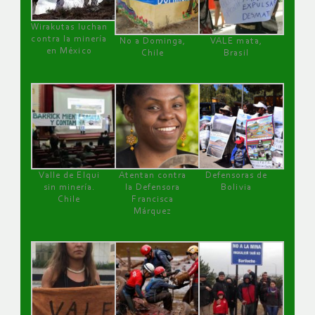
Wirakutas luchan
contra la minería
No a Dominga,
VALE mata,
en México
Chile
Brasil
Valle de Elqui
Atentan contra
Defensoras de
sin minería.
la Defensora
Bolivia
Chile
Francisca
Márquez