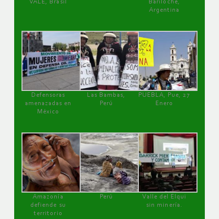
VALE, Brasil
Bariloche,
Argentina
Defensoras
Las Bambas,
PUEBLA, Pue, 27
amenazadas en
Perú
Enero
México
Amazonía
Perú
Valle del Elqui
defiende su
sin minería.
territorio