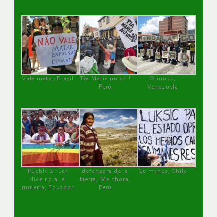
Vale mata, Brasil
Tía María no va !
Orinoco,
Perú
Venezuela
Pueblo Shuar
defensora de la
Caimanes, Chile
dice no a la
tierra, Melchora,
minería, Ecuador
Perú