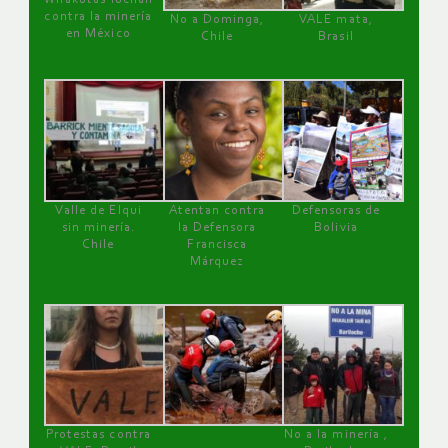
contra la minería
No a Dominga,
VALE mata,
en México
Chile
Brasil
Valle de Elqui
Atentan contra
Defensoras de
sin minería.
la Defensora
Bolivia
Chile
Francisca
Márquez
Protestas contra
No a la minería ,