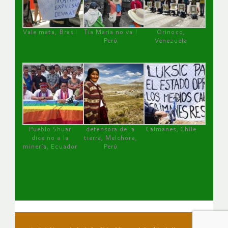
Vale mata, Brasil
Tía María no va !
Orinoco,
Perú
Venezuela
Pueblo Shuar
defensora de la
Caimanes, Chile
dice no a la
tierra, Melchora,
minería, Ecuador
Perú