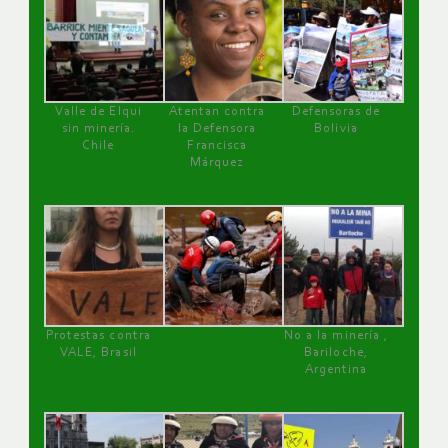
Valle de Elqui
Atentan contra
Defensoras de
sin minería.
la Defensora
Bolivia
Chile
Francisca
Márquez
Protestas contra
No a la minería ,
VALE, Brasil
Bariloche,
Argentina