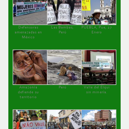
Defensoras
Las Bambas,
PUEBLA, Pue, 27
amenazadas en
Perú
Enero
México
Amazonía
Perú
Valle del Elqui
defiende su
sin minería.
territorio