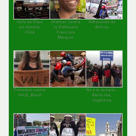
Valle de Elqui
Atentan contra
Defensoras de
sin minería.
la Defensora
Bolivia
Chile
Francisca
Márquez
Protestas contra
No a la minería ,
VALE, Brasil
Bariloche,
Argentina