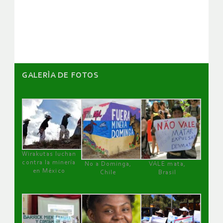
de
artículos
GALERÌA DE FOTOS
Wirakutas luchan
contra la minería
No a Dominga,
VALE mata,
en México
Chile
Brasil