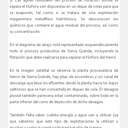
3- Las aguas residuales del proceso de flotación donde se
separa el fósforo son dispuestas en un dique de colas para que
se evaporen, tal como si se tratara de una explotación
megaminera metalífera hidrotóxica. Se desconocen los
químicos que contiene el agua residual del proceso, así como
su concentración.
En el diagrama de abajo está representado esquemáticamente
todo el proceso productivo de Sierra Grande, incluyendo la
flotación que debe realizarse para separar el fósforo del hierro
En la imagen satelital se observa la planta procesadora de
hierro de Sierra Grande, hay pilas de escombros y un canal de
descarga que lleva los efluentes desde la planta hacia los bajos
salitrosos que se han convertido en diques de cola. El desagüe
pluvial también pareciera estar contaminado, sobre todo en la
parte inferior del cono de deyección de dicho desagüe.
También falta saber cuánta energía y agua van a utilizar (ya
que sabemos que este tipo de explotaciones la utilizan y
mucha) y como la conducirán hasta el sitio de la mina.