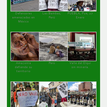
Defensoras
Las Bambas,
PUEBLA, Pue, 27
amenazadas en
Perú
Enero
México
Amazonía
Perú
Valle del Elqui
defiende su
sin minería.
territorio