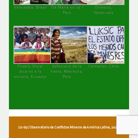
Vale mata, Brasil
Tía María no va !
Orinoco,
Perú
Venezuela
Pueblo Shuar
defensora de la
Caimanes, Chile
dice no a la
tierra, Melchora,
minería, Ecuador
Perú
(cc-by) Observatorio de Conflictos Mineros de América Latina, 2026