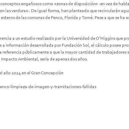
onceptos engañosos como «zonas de disposición» -en vez de hablar d
 con las verduras-. De igual forma, han planteado que recircularán agu
teros de las comunas de Penco, Florida y Tomé. Pese a que se ha exi
erencia a un estudio realizado por la Universidad de O’Higgins que 
 información desarrollada por Fundación Sol, el cálculo posee profun
a referencia públicamente a que la mayor cantidad de trabajadores 
de Impacto Ambiental, sería de apenas dos años.
l año 2024 en el Gran Concepción
-penco-limpieza-de-imagen-y-tramitaciones-fallidas