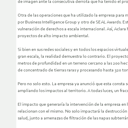
de imagen ante la consecutiva derrota que ha tenido el pro
Otra de las operaciones que ha utilizado la empresa para
por Business Intelligence Group y otro de SEAL Awards. Es
vulneración de derechos a escala internacional. Así, Acla
proyectos de alto impacto ambiental.
Si bien en sus redes sociales y en todos los espacios virtu
gran escala, la realidad demuestra lo contrario. El proyec
metros de profundidad en un terreno cercano a las 200 he
de concentrado de tierras raras y procesando hasta 320 to
Pero no solo esto. La empresa ya anunció que esta consta s
ampliando los impactos al territorio. A todas luces, un fr
El impacto que generaría la intervención de la empresa en la
relacionan con el mismo. No solo impactará la destrucció
salud, junto a amenazas de filtración de las napas subterrá