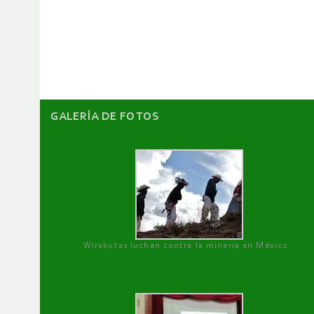
de
artículos
GALERÌA DE FOTOS
Wirakutas luchan contra la minería en México