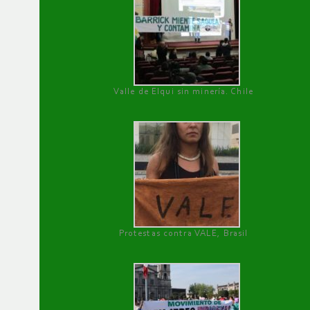
Valle de Elqui sin minería. Chile
Protestas contra VALE, Brasil