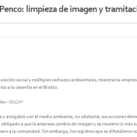
 Penco: limpieza de imagen y tramitaci
 oposición social y múltiples rechazos ambientales, mientras la emp
a a la cesantía en el Biobío.
les – OLCA*
 y amigable con el medio ambiente, no obstante, sus acciones demue
 ha obligado a que la empresa cambie de imagen y se muestre lo más s
ero a la comunidad. Sin embargo, los registros que se difundieron so