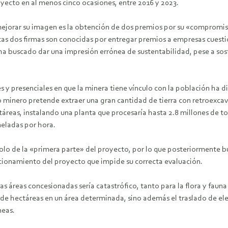
yecto en al menos cinco ocasiones, entre 2016 y 2023.
 mejorar su imagen es la obtención de dos premios por su «compromi
tas dos firmas son conocidas por entregar premios a empresas cuest
ra ha buscado dar una impresión errónea de sustentabilidad, pese a 
ales y presenciales en que la minera tiene vínculo con la población h
to minero pretende extraer una gran cantidad de tierra con retroexca
ctáreas, instalando una planta que procesaría hasta 2.8 millones d
neladas por hora.
olo de la «primera parte» del proyecto, por lo que posteriormente b
accionamiento del proyecto que impide su correcta evaluación.
s áreas concesionadas sería catastrófico, tanto para la flora y fauna
n de hectáreas en un área determinada, sino además el traslado de 
neas.