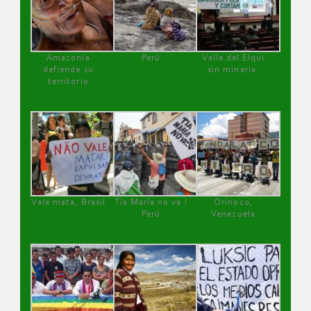
Amazonía
Perú
Valle del Elqui
defiende su
sin minería.
territorio
Vale mata, Brasil
Tía María no va !
Orinoco,
Perú
Venezuela