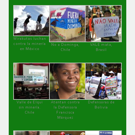
Wirakutas luchan
contra la minería
No a Dominga,
VALE mata,
en México
Chile
Brasil
Valle de Elqui
Atentan contra
Defensoras de
sin minería.
la Defensora
Bolivia
Chile
Francisca
Márquez