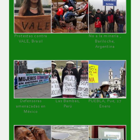
Protestas contra
No a la minería ,
VALE, Brasil
Bariloche,
Argentina
Defensoras
Las Bambas,
PUEBLA, Pue, 27
amenazadas en
Perú
Enero
México