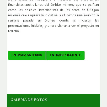
financistas australianos del ámbito minero, que se perfilan
como los posibles inversionistas de los cerca de US$300
millones que requiere la iniciativa. Ya tuvimos una reunión la
semana pasada en Sidney, donde se hicieron las
presentaciones iniciales, y ahora vienen a ver el proyecto en
terreno.
Navegador
ENTRADA ANTERIOR
ENTRADA SIGUIENTE
de
artículos
GALERÌA DE FOTOS