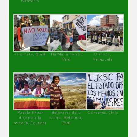
territorio
Vale mata, Brasil
Tía María no va !
Orinoco,
Perú
Venezuela
Pueblo Shuar
defensora de la
Caimanes, Chile
dice no a la
tierra, Melchora,
minería, Ecuador
Perú