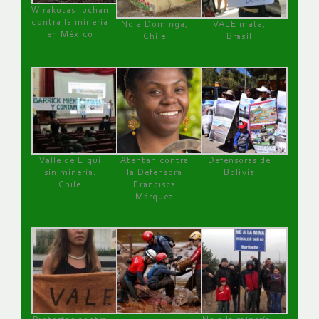
Wirakutas luchan
contra la minería
No a Dominga,
VALE mata,
en México
Chile
Brasil
Valle de Elqui
Atentan contra
Defensoras de
sin minería.
la Defensora
Bolivia
Chile
Francisca
Márquez