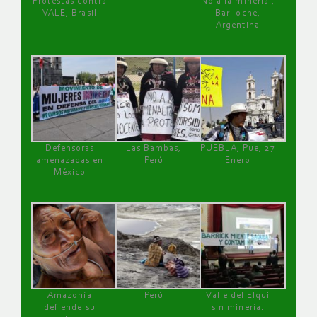
Protestas contra
No a la minería ,
VALE, Brasil
Bariloche,
Argentina
Defensoras
Las Bambas,
PUEBLA, Pue, 27
amenazadas en
Perú
Enero
México
Amazonía
Perú
Valle del Elqui
defiende su
sin minería.