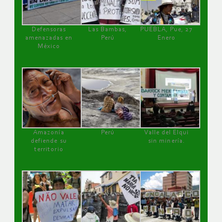
Defensoras
Las Bambas,
PUEBLA, Pue, 27
amenazadas en
Perú
Enero
México
Amazonía
Perú
Valle del Elqui
defiende su
sin minería.
territorio