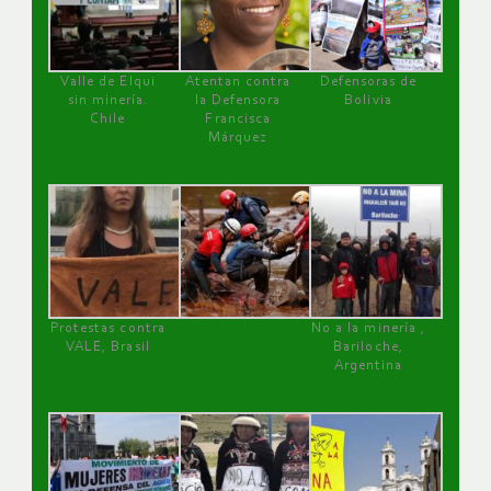
Valle de Elqui
Atentan contra
Defensoras de
sin minería.
la Defensora
Bolivia
Chile
Francisca
Márquez
Protestas contra
No a la minería ,
VALE, Brasil
Bariloche,
Argentina