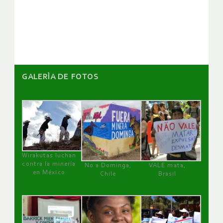
de
artículos
GALERÌA DE FOTOS
Wirakutas luchan
contra la minería
No a Dominga,
VALE mata,
en México
Chile
Brasil