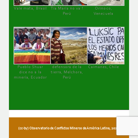
Vale mata, Brasil
Tía María no va !
Orinoco,
Perú
Venezuela
Pueblo Shuar
defensora de la
Caimanes, Chile
dice no a la
tierra, Melchora,
minería, Ecuador
Perú
(cc-by) Observatorio de Conflictos Mineros de América Latina, 2026