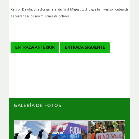
Ramón Dávila, director general de First Majestic, dijo que la inversión detenida
es cercana a los 100 millones de dólares.
Navegador
ENTRADA ANTERIOR
ENTRADA SIGUIENTE
de
artículos
GALERÌA DE FOTOS