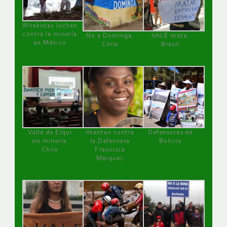
Wirakutas luchan
contra la minería
No a Dominga,
VALE mata,
en México
Chile
Brasil
Valle de Elqui
Atentan contra
Defensoras de
sin minería.
la Defensora
Bolivia
Chile
Francisca
Márquez