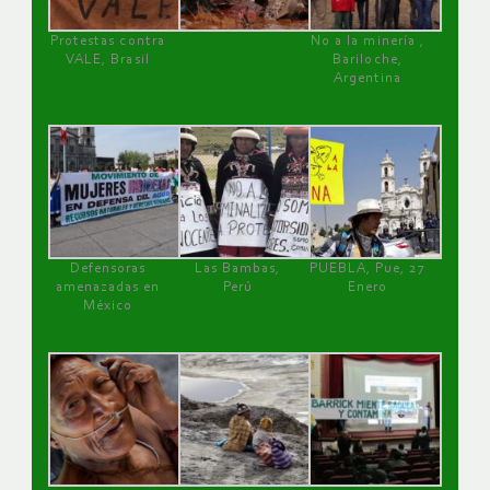
Protestas contra
No a la minería ,
VALE, Brasil
Bariloche,
Argentina
Defensoras
Las Bambas,
PUEBLA, Pue, 27
amenazadas en
Perú
Enero
México