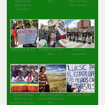
Amazonía
Perú
Valle del Elqui
defiende su
sin minería.
territorio
Vale mata, Brasil
Tía María no va !
Orinoco,
Perú
Venezuela
Pueblo Shuar
defensora de la
Caimanes, Chile
dice no a la
tierra, Melchora,
minería, Ecuador
Perú