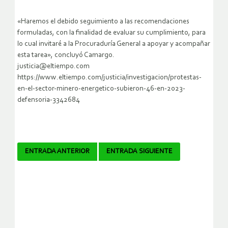
«Haremos el debido seguimiento a las recomendaciones
formuladas, con la finalidad de evaluar su cumplimiento, para
lo cual invitaré a la Procuraduría General a apoyar y acompañar
esta tarea», concluyó Camargo.
justicia@eltiempo.com
https://www.eltiempo.com/justicia/investigacion/protestas-
en-el-sector-minero-energetico-subieron-46-en-2023-
defensoria-3342684
Navegador
ENTRADA ANTERIOR
ENTRADA SIGUIENTE
de
artículos