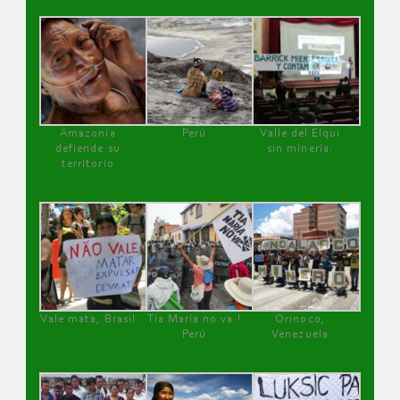
Amazonía
Perú
Valle del Elqui
defiende su
sin minería.
territorio
Vale mata, Brasil
Tía María no va !
Orinoco,
Perú
Venezuela