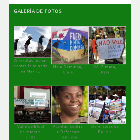
GALERÌA DE FOTOS
Wirakutas luchan
contra la minería
No a Dominga,
VALE mata,
en México
Chile
Brasil
Valle de Elqui
Atentan contra
Defensoras de
sin minería.
la Defensora
Bolivia
Chile
Francisca