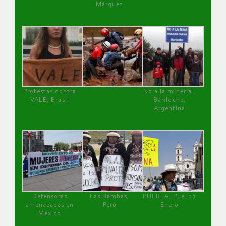
Márquez
Protestas contra
No a la minería ,
VALE, Brasil
Bariloche,
Argentina
Defensoras
Las Bambas,
PUEBLA, Pue, 27
amenazadas en
Perú
Enero
México