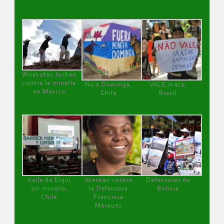
Wirakutas luchan
contra la minería
No a Dominga,
VALE mata,
en México
Chile
Brasil
Valle de Elqui
Atentan contra
Defensoras de
sin minería.
la Defensora
Bolivia
Chile
Francisca
Márquez