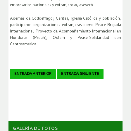
empresarios nacionales y extranjeros», aseveró.
Además de Coddeffagol, Caritas, Iglesia Católica y población,
participaron organizaciones extranjeras como Peace-Brigada
Internacional, Proyecto de Acompañamiento Internacional en
Honduras (Proah), Oxfam y Pease-Solidaridad con
Centroamérica.
Navegador
ENTRADA ANTERIOR
ENTRADA SIGUIENTE
de
artículos
GALERÌA DE FOTOS