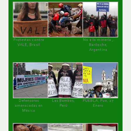
Protestas contra
No a la minería ,
VALE, Brasil
Bariloche,
Argentina
Defensoras
Las Bambas,
PUEBLA, Pue, 27
amenazadas en
Perú
Enero
México