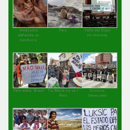
Amazonía
Perú
Valle del Elqui
defiende su
sin minería.
territorio
Vale mata, Brasil
Tía María no va !
Orinoco,
Perú
Venezuela