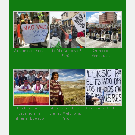
Vale mata, Brasil
Tía María no va !
Orinoco,
Perú
Venezuela
Pueblo Shuar
defensora de la
Caimanes, Chile
dice no a la
tierra, Melchora,
minería, Ecuador
Perú