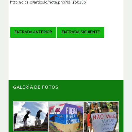
http://olca.cl/articulo/nota.php?id=108160
Navegador
ENTRADA ANTERIOR
ENTRADA SIGUIENTE
de
artículos
GALERÌA DE FOTOS