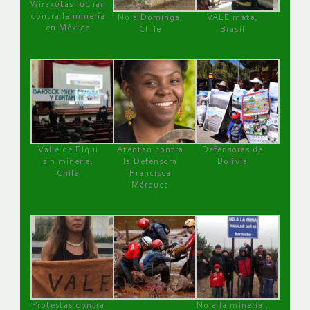
Wirakutas luchan
contra la minería
No a Dominga,
VALE mata,
en México
Chile
Brasil
Valle de Elqui
Atentan contra
Defensoras de
sin minería.
la Defensora
Bolivia
Chile
Francisca
Márquez
Protestas contra
No a la minería ,