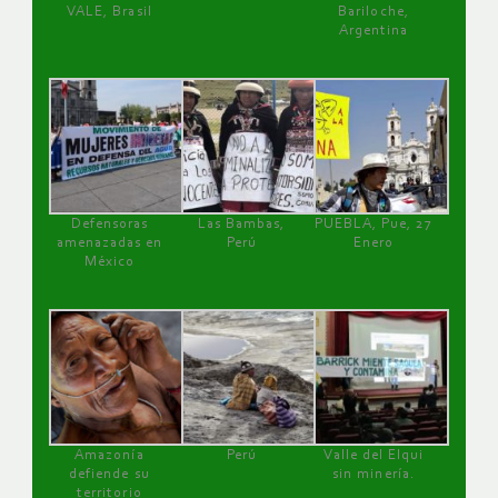
VALE, Brasil
Bariloche,
Argentina
Defensoras
Las Bambas,
PUEBLA, Pue, 27
amenazadas en
Perú
Enero
México
Amazonía
Perú
Valle del Elqui
defiende su
sin minería.
territorio