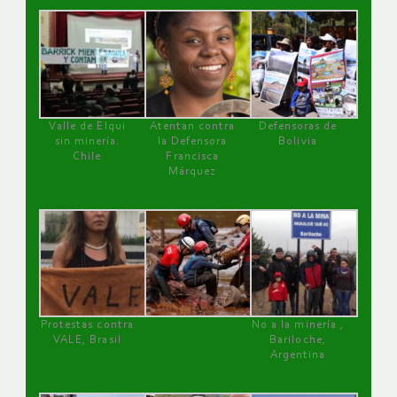
Valle de Elqui
Atentan contra
Defensoras de
sin minería.
la Defensora
Bolivia
Chile
Francisca
Márquez
Protestas contra
No a la minería ,
VALE, Brasil
Bariloche,
Argentina