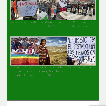
Vale mata, Brasil
Tía María no va !
Orinoco,
Perú
Venezuela
Pueblo Shuar
defensora de la
Caimanes, Chile
dice no a la
tierra, Melchora,
minería, Ecuador
Perú