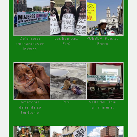
Defensoras
Las Bambas,
PUEBLA, Pue, 27
amenazadas en
Perú
Enero
México
Amazonía
Perú
Valle del Elqui
defiende su
sin minería.
territorio