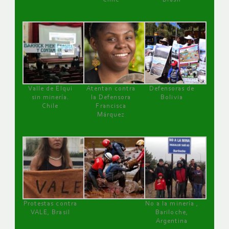
Valle de Elqui
Atentan contra
Defensoras de
sin minería.
la Defensora
Bolivia
Chile
Francisca
Márquez
Protestas contra
No a la minería ,
VALE, Brasil
Bariloche,
Argentina