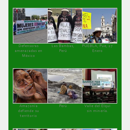
Defensoras
Las Bambas,
PUEBLA, Pue, 27
amenazadas en
Perú
Enero
México
Amazonía
Perú
Valle del Elqui
defiende su
sin minería.
territorio