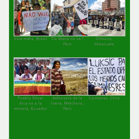
Vale mata, Brasil
Tía María no va !
Orinoco,
Perú
Venezuela
Pueblo Shuar
defensora de la
Caimanes, Chile
dice no a la
tierra, Melchora,
minería, Ecuador
Perú