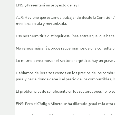
ENS: ¿Presentará un proyecto de ley?
ALR: Hay uno que estamos trabajando desde la Comisión Acc
mediana escala y mecanizada.
Eso nos permitiría distinguir esa línea entre aquel que hace
No vamos más allá porque requeriríamos de una consulta pr
Lo mismo pensamos en el sector energético, hay un grave 
Hablamos de los altos costos en los precios de los combus
país, y hacia dónde debe ir el precio de los combustibles, 
El problema es de ser eficiente en los sectores pues no lo 
ENS: Pero el Código Minero se ha dilatado ¿cuál es la otra 