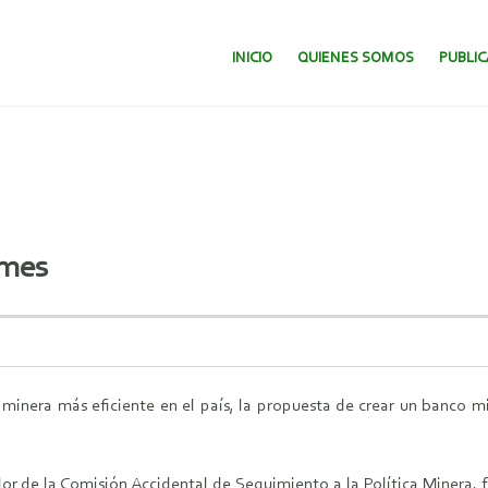
SALTAR AL CONTENIDO.
INICIO
QUIENES SOMOS
PUBLI
ymes
a minera más eficiente en el país, la propuesta de crear un banco m
r de la Comisión Accidental de Seguimiento a la Política Minera, 