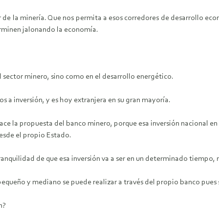
or de la minería. Que nos permita a esos corredores de desarrollo ec
erminen jalonando la economía.
l sector minero, sino como en el desarrollo energético.
s a inversión, y es hoy extranjera en su gran mayoría.
nace la propuesta del banco minero, porque esa inversión nacional en 
esde el propio Estado.
tranquilidad de que esa inversión va a ser en un determinado tiempo, 
equeño y mediano se puede realizar a través del propio banco pues se
n?