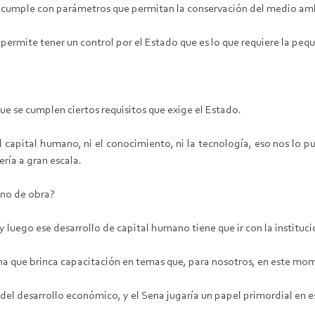
e no cumple con parámetros que permitan la conservación del medio am
permite tener un control por el Estado que es lo que requiere la pe
que se cumplen ciertos requisitos que exige el Estado.
 el capital humano, ni el conocimiento, ni la tecnología, eso nos lo
ería a gran escala.
ano de obra?
luego ese desarrollo de capital humano tiene que ir con la instituci
ena que brinca capacitación en temas que, para nosotros, en este mom
el desarrollo económico, y el Sena jugaría un papel primordial en e