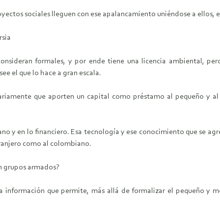
oyectos sociales lleguen con ese apalancamiento uniéndose a ellos, 
rsia
onsideran formales, y por ende tiene una licencia ambiental, pero
see el que lo hace a gran escala.
sariamente que aporten un capital como préstamo al pequeño y al 
ano y en lo financiero. Esa tecnología y ese conocimiento que se ag
tranjero como al colombiano.
on grupos armados?
 información que permite, más allá de formalizar el pequeño y med