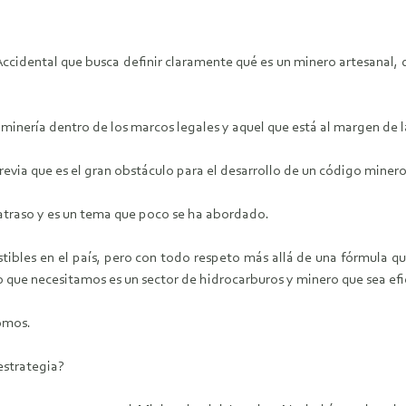
idental que busca definir claramente qué es un minero artesanal, qu
 minería dentro de los marcos legales y aquel que está al margen de la
evia que es el gran obstáculo para el desarrollo de un código minero
atraso y es un tema que poco se ha abordado.
tibles en el país, pero con todo respeto más allá de una fórmula que
lo que necesitamos es un sector de hidrocarburos y minero que sea efi
somos.
estrategia?