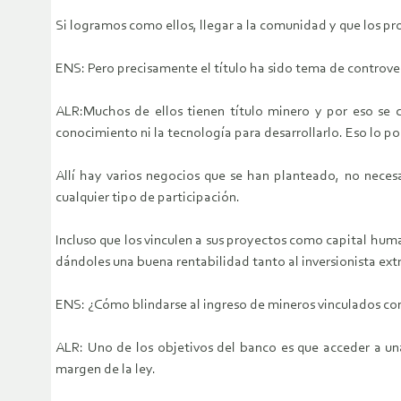
Si logramos como ellos, llegar a la comunidad y que los pr
ENS: Pero precisamente el título ha sido tema de controve
ALR:Muchos de ellos tienen título minero y por eso se c
conocimiento ni la tecnología para desarrollarlo. Eso lo po
Allí hay varios negocios que se han planteado, no nece
cualquier tipo de participación.
Incluso que los vinculen a sus proyectos como capital hum
dándoles una buena rentabilidad tanto al inversionista ex
ENS: ¿Cómo blindarse al ingreso de mineros vinculados c
ALR: Uno de los objetivos del banco es que acceder a una
margen de la ley.