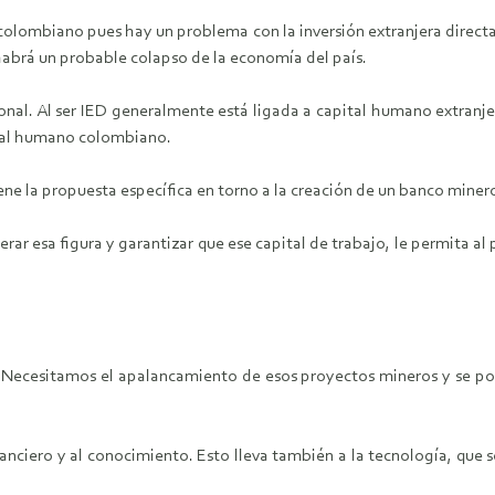
lombiano pues hay un problema con la inversión extranjera directa po
 y habrá un probable colapso de la economía del país.
onal. Al ser IED generalmente está ligada a capital humano extranjer
ital humano colombiano.
ne la propuesta específica en torno a la creación de un banco minero
r esa figura y garantizar que ese capital de trabajo, le permita al
. Necesitamos el apalancamiento de esos proyectos mineros y se pod
nanciero y al conocimiento. Esto lleva también a la tecnología, que 