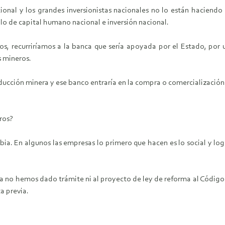
nal y los grandes inversionistas nacionales no lo están haciendo
lo de capital humano nacional e inversión nacional.
tos, recurriríamos a la banca que sería apoyada por el Estado, por
 mineros.
oducción minera y ese banco entraría en la compra o comercializació
ros?
ia. En algunos las empresas lo primero que hacen es lo social y lo
ca no hemos dado trámite ni al proyecto de ley de reforma al Código Mi
a previa.