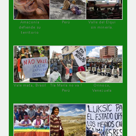
Amazonía
Perú
Valle del Elqui
defiende su
sin minería.
territorio
Vale mata, Brasil
Tía María no va !
Orinoco,
Perú
Venezuela