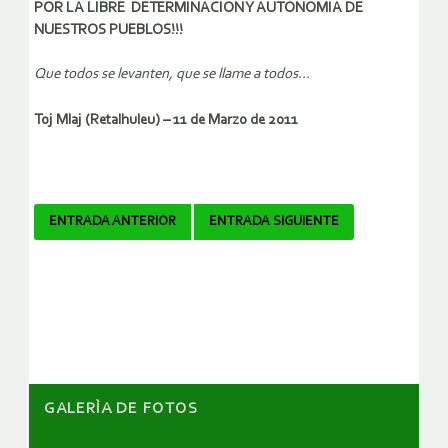
POR LA LIBRE DETERMINACION Y AUTONOMIA DE
NUESTROS PUEBLOS!!!
Que todos se levanten, que se llame a todos…
Toj Mlaj (Retalhuleu) – 11 de Marzo de 2011
Navegador
ENTRADA ANTERIOR
ENTRADA SIGUIENTE
de
artículos
GALERÌA DE FOTOS