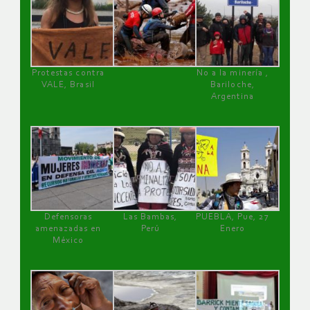
Protestas contra
No a la minería ,
VALE, Brasil
Bariloche,
Argentina
Defensoras
Las Bambas,
PUEBLA, Pue, 27
amenazadas en
Perú
Enero
México