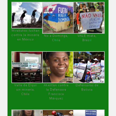
Wirakutas luchan
contra la minería
No a Dominga,
VALE mata,
en México
Chile
Brasil
Valle de Elqui
Atentan contra
Defensoras de
sin minería.
la Defensora
Bolivia
Chile
Francisca
Márquez