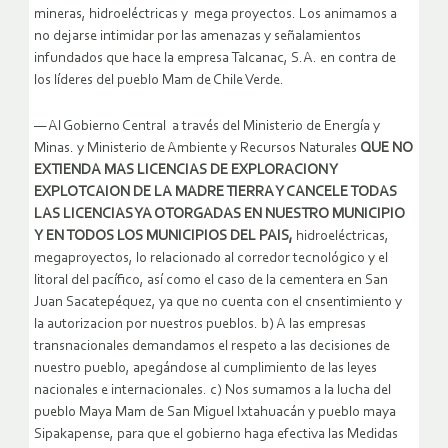
mineras, hidroeléctricas y mega proyectos. Los animamos a
no dejarse intimidar por las amenazas y señalamientos
infundados que hace la empresa Talcanac, S.A. en contra de
los líderes del pueblo Mam de Chile Verde.
— Al Gobierno Central a través del Ministerio de Energía y
Minas. y Ministerio de Ambiente y Recursos Naturales
QUE NO
EXTIENDA MAS LICENCIAS DE EXPLORACION Y
EXPLOTCAION DE LA MADRE TIERRA Y CANCELE TODAS
LAS LICENCIAS YA OTORGADAS EN NUESTRO MUNICIPIO
Y EN TODOS LOS MUNICIPIOS DEL PAIS,
hidroeléctricas,
megaproyectos, lo relacionado al corredor tecnológico y el
litoral del pacífico, así como el caso de la cementera en San
Juan Sacatepéquez, ya que no cuenta con el cnsentimiento y
la autorizacion por nuestros pueblos. b) A las empresas
transnacionales demandamos el respeto a las decisiones de
nuestro pueblo, apegándose al cumplimiento de las leyes
nacionales e internacionales. c) Nos sumamos a la lucha del
pueblo Maya Mam de San Miguel Ixtahuacán y pueblo maya
Sipakapense, para que el gobierno haga efectiva las Medidas