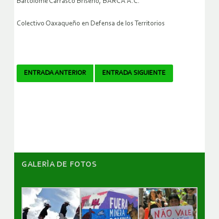
Bartolomé Carrasco Briseño, BARCA A.C.
Colectivo Oaxaqueño en Defensa de los Territorios
Navegador
ENTRADA ANTERIOR
ENTRADA SIGUIENTE
de
artículos
GALERÌA DE FOTOS