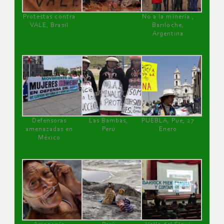
Protestas contra
No a la minería ,
VALE, Brasil
Bariloche,
Argentina
Defensoras
Las Bambas,
PUEBLA, Pue, 27
amenazadas en
Perú
Enero
México