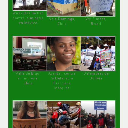
Wirakutas luchan
contra la minería
No a Dominga,
VALE mata,
en México
Chile
Brasil
Valle de Elqui
Atentan contra
Defensoras de
sin minería.
la Defensora
Bolivia
Chile
Francisca
Márquez