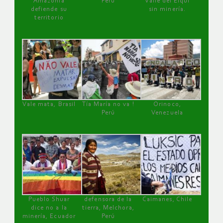
Amazonía
Perú
Valle del Elqui
defiende su
sin minería.
territorio
Vale mata, Brasil
Tía María no va !
Orinoco,
Perú
Venezuela
Pueblo Shuar
defensora de la
Caimanes, Chile
dice no a la
tierra, Melchora,
minería, Ecuador
Perú